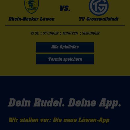
VS.
Rhein-Neckar Löwen
TV Grosswallstadt
:
:
:
TAGE
STUNDEN
MINUTEN
SEKUNDEN
Alle Spielinfos
Termin speichern
Dein Rudel. Deine App.
Wir stellen vor: Die neue Löwen-App