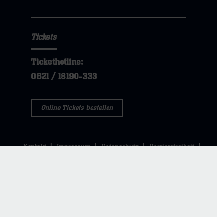
Tickets
Tickethotline:
0621 / 18190-333
Online Tickets bestellen
Kontakt
Impressum
Datenschutz
Barrierefreiheit
Cookie-Einstellungen
Hausordnung SNP DOME
AGB SNP dome
Copyright © 2026 Rhein-Neckar Löwen GmbH