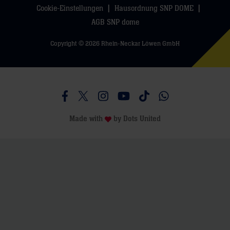
Cookie-Einstellungen
Hausordnung SNP DOME
AGB SNP dome
Copyright © 2026 Rhein-Neckar Löwen GmbH
Besucht uns auf Facebook
Besucht uns auf Twitter
Besucht uns auf Instagram
Besucht uns auf Youtube
Besucht uns auf TikTo
Besucht uns auf 
Made with
by
Dots United