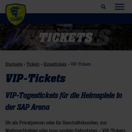
Suchfeld öffnen
Navig
Startseite
»
Tickets
»
Einzeltickets
»
VIP-Tickets
VIP-Tickets
VIP-Tagestickets für die Heimspiele in
der SAP Arena
Ob als Privatperson oder für Geschäftskunden, zur
Weihnachtsfeier oder zum runden Geburtstag – VIP-Tickets