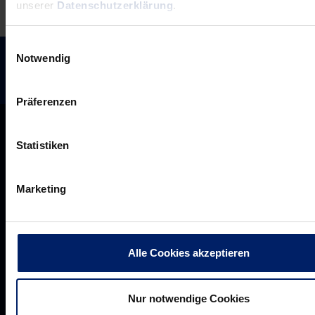
unserer
Datenschutzerklärung
.
Einwilligungsauswahl
Notwendig
Präferenzen
Statistiken
Marketing
Alle Cookies akzeptieren
Rhein-Neckar Löwen GmbH
Nur notwendige Cookies