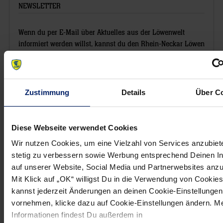
NEWSLETTER
Wenn du per E-Mail über Aktuelles aus der Löwenwelt
informiert werden willst, kannst du den Rhein-Neckar Löwen
Newsletter
hier abonnieren
.
Zustimmung
Details
Über C
Diese Webseite verwendet Cookies
Wir nutzen Cookies, um eine Vielzahl von Services anzubiet
stetig zu verbessern sowie Werbung entsprechend Deinen I
auf unserer Website, Social Media und Partnerwebsites anz
Mit Klick auf „OK“ willigst Du in die Verwendung von Cookies
kannst jederzeit Änderungen an deinen Cookie-Einstellungen
vornehmen, klicke dazu auf Cookie-Einstellungen ändern. M
Informationen findest Du außerdem in