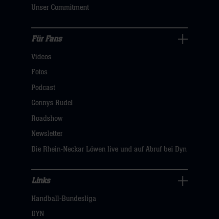
klicken
Unser Commitment
sie
hier
Für Fans
Für
Videos
Fans
Navigation
Fotos
öffnen,
Podcast
dann
Connys Rudel
klicken
Roadshow
sie
Newsletter
hier
Die Rhein-Neckar Löwen live und auf Abruf bei Dyn
Links
Links
Handball-Bundesliga
Navigation
öffnen,
DYN