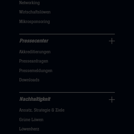
Networking
hier
Wirtschaftslöwen
Mikrosponsoring
Pressecenter
Business
Akkreditierungen
Navigation
öffnen,
Presseanfragen
dann
Pressemeldungen
klicken
Downloads
sie
hier
Nachhaltigkeit
Nachhaltigkeit
Ansatz, Strategie & Ziele
Navigation
öffnen,
Grüne Löwen
dann
Löwenherz