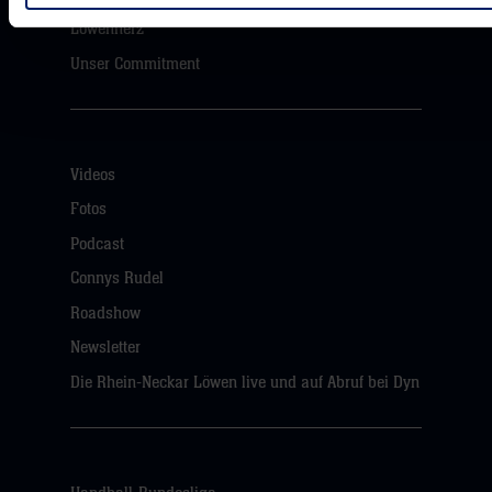
Löwenherz
Unser Commitment
Videos
Fotos
Podcast
Connys Rudel
Roadshow
Newsletter
Die Rhein-Neckar Löwen live und auf Abruf bei Dyn