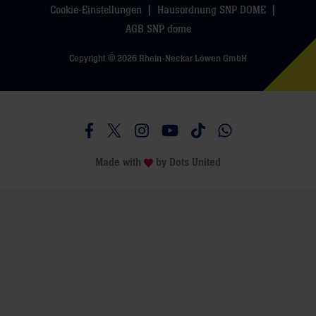
Cookie-Einstellungen
Hausordnung SNP DOME
AGB SNP dome
Copyright © 2026 Rhein-Neckar Löwen GmbH
Besucht uns auf Facebook
Besucht uns auf Twitter
Besucht uns auf Instagram
Besucht uns auf Youtube
Besucht uns auf TikTo
Besucht uns auf 
Made with
by
Dots United