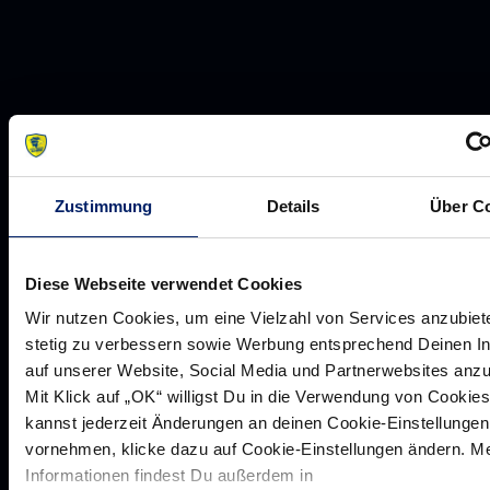
Werte der Löwen
Historie
Jobs
Zustimmung
Details
Über C
Aufsichtsrat
Löwenherz
Diese Webseite verwendet Cookies
Ansprechpartner*innen
Wir nutzen Cookies, um eine Vielzahl von Services anzubiet
stetig zu verbessern sowie Werbung entsprechend Deinen I
auf unserer Website, Social Media und Partnerwebsites anz
Mit Klick auf „OK“ willigst Du in die Verwendung von Cookies
Unsere Partner
kannst jederzeit Änderungen an deinen Cookie-Einstellungen
Werbemöglichkeiten
vornehmen, klicke dazu auf Cookie-Einstellungen ändern. M
Informationen findest Du außerdem in
VIP Dauerkarten