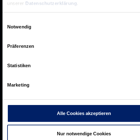
unserer
Datenschutzerklärung
.
Business-News
Networking
Einwilligungsauswahl
Wirtschaftslöwen
Notwendig
Mikrosponsoring
Präferenzen
Statistiken
Akkreditierungen
Presseanfragen
Marketing
Pressemeldungen
Downloads
Alle Cookies akzeptieren
Ansatz, Strategie & Ziele
Nur notwendige Cookies
Grüne Löwen