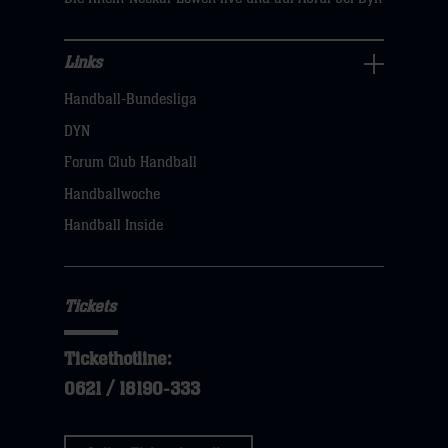
Links
Links
Handball-Bundesliga
Navigation
öffnen,
DYN
dann
Forum Club Handball
klicken
Handballwoche
sie
Handball Inside
hier
Tickets
Tickethotline:
0621 / 18190-333