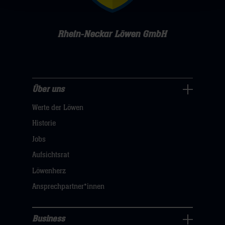
Rhein-Neckar Löwen GmbH
Über uns
Über
Werte der Löwen
uns
Navigation
Historie
öffnen,
Jobs
dann
Aufsichtsrat
klicken
Löwenherz
sie
Ansprechpartner*innen
hier
Business