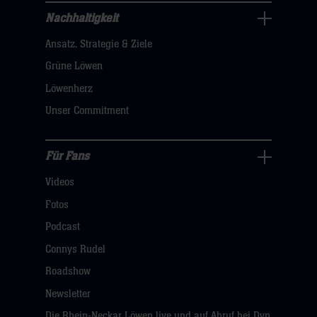
hier
Nachhaltigkeit
Nachhaltigkeit
Ansatz, Strategie & Ziele
Navigation
öffnen,
Grüne Löwen
dann
Löwenherz
klicken
Unser Commitment
sie
hier
Für Fans
Für
Videos
Fans
Navigation
Fotos
öffnen,
Podcast
dann
Connys Rudel
klicken
Roadshow
sie
Newsletter
hier
Die Rhein-Neckar Löwen live und auf Abruf bei Dyn