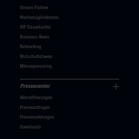
Pressecenter
Unsere Partner
Navigation
öffnen,
Werbemöglichkeiten
dann
VIP Dauerkarten
klicken
Business-News
sie
Networking
hier
Wirtschaftslöwen
Mikrosponsoring
Pressecenter
Business
Akkreditierungen
Navigation
öffnen,
Presseanfragen
dann
Pressemeldungen
klicken
Downloads
sie