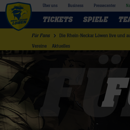
Über uns
Business
Pressecenter
Na
TICKETS
SPIELE
TE
Für Fans
Die Rhein-Neckar Löwen live und au
Vereine
Aktuelles