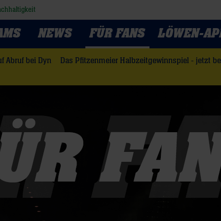
chhaltigkeit
AMS
NEWS
FÜR FANS
LÖWEN-AP
f Abruf bei Dyn
Das Pfitzenmeier Halbzeitgewinnspiel - jetzt b