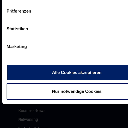
Werte der Löwen
Präferenzen
Historie
Jobs
Statistiken
Aufsichtsrat
Löwenherz
Marketing
Ansprechpartner*innen
Alle Cookies akzeptieren
Unsere Partner
Nur notwendige Cookies
Werbemöglichkeiten
VIP Dauerkarten
Business-News
Networking