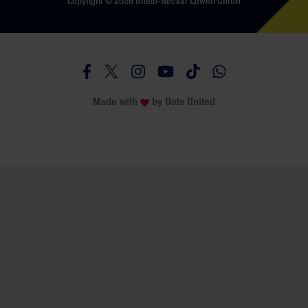
Copyright © 2026 Rhein-Neckar Löwen GmbH
Besucht uns auf Facebook
Besucht uns auf Twitter
Besucht uns auf Instagram
Besucht uns auf Youtube
Besucht uns auf TikTo
Besucht uns auf 
Made with
by
Dots United