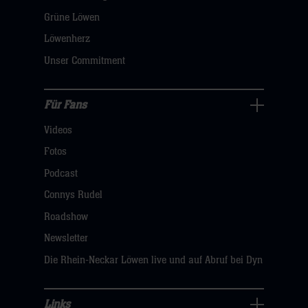
öffnen,
Grüne Löwen
dann
Löwenherz
klicken
Unser Commitment
sie
hier
Für Fans
Für
Videos
Fans
Navigation
Fotos
öffnen,
Podcast
dann
Connys Rudel
klicken
Roadshow
sie
Newsletter
hier
Die Rhein-Neckar Löwen live und auf Abruf bei Dyn
Links