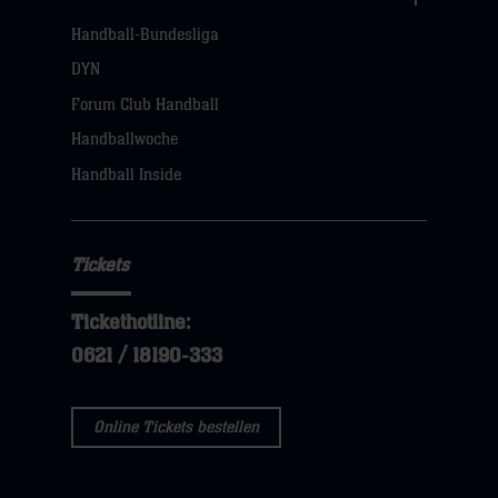
Links
Handball-Bundesliga
Navigation
öffnen,
DYN
dann
Forum Club Handball
klicken
Handballwoche
sie
Handball Inside
hier
Tickets
Tickethotline:
0621 / 18190-333
Online Tickets bestellen