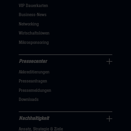
dann
VIP Dauerkarten
klicken
Business-News
sie
Networking
hier
Wirtschaftslöwen
Mikrosponsoring
Pressecenter
Business
Akkreditierungen
Navigation
öffnen,
Presseanfragen
dann
Pressemeldungen
klicken
Downloads
sie
hier
Nachhaltigkeit
Nachhaltigkeit
Ansatz, Strategie & Ziele
Navigation