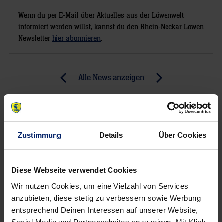
Wenn du per E-Mail über Aktuelles aus der Löwenwelt
informiert werden willst, kannst du den Rhein-Neckar Löwen
Newsletter
hier abonnieren
.
Post
Alle News anzeigen
previous
newst
navigation
News:
News:
Olympia-
Erste
Aus
Niederlage
Zustimmung
Details
Über Cookies
für
in
Patrick
Rio
Groetzki
Diese Webseite verwendet Cookies
Wir nutzen Cookies, um eine Vielzahl von Services
anzubieten, diese stetig zu verbessern sowie Werbung
entsprechend Deinen Interessen auf unserer Website,
Social Media und Partnerwebsites anzuzeigen. Mit Klick