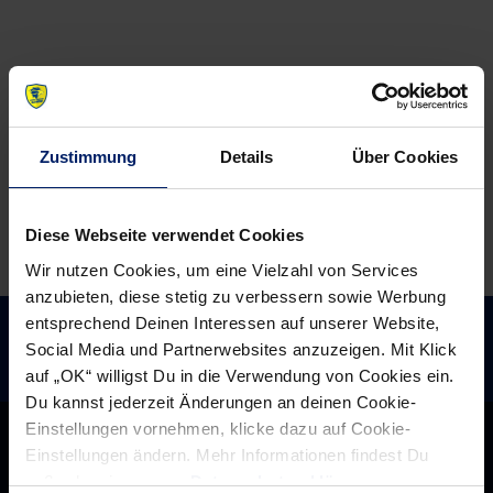
Day:
Derbysieg
Mit
an
deinem
die
Team
Tabellenspitze
zu
den
Zustimmung
Details
Über Cookies
Löwen
Diese Webseite verwendet Cookies
Wir nutzen Cookies, um eine Vielzahl von Services
anzubieten, diese stetig zu verbessern sowie Werbung
entsprechend Deinen Interessen auf unserer Website,
Social Media und Partnerwebsites anzuzeigen. Mit Klick
auf „OK“ willigst Du in die Verwendung von Cookies ein.
Du kannst jederzeit Änderungen an deinen Cookie-
Einstellungen vornehmen, klicke dazu auf Cookie-
Einstellungen ändern. Mehr Informationen findest Du
außerdem in unserer
Datenschutzerklärung
.