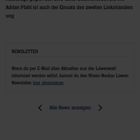
Adrian Pfahl ist auch der Einsatz des zweiten Linkshänders
ung
NEWSLETTER
Wenn du per E-Mail über Aktuelles aus der Löwenwelt
informiert werden willst, kannst du den Rhein-Neckar Löwen
Newsletter
hier abonnieren
.
Post
Alle News anzeigen
previous
newst
navigation
News:
News:
Team
Mit