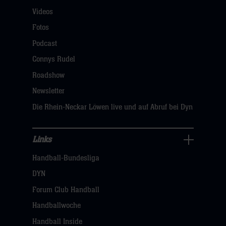
Videos
Fans
Navigation
Fotos
öffnen,
Podcast
dann
Connys Rudel
klicken
Roadshow
sie
Newsletter
hier
Die Rhein-Neckar Löwen live und auf Abruf bei Dyn
Links
Links
Handball-Bundesliga
Navigation
öffnen,
DYN
dann
Forum Club Handball
klicken
Handballwoche
sie
Handball Inside