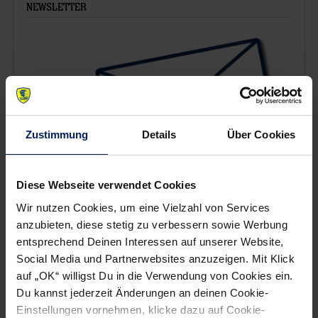
NEWSLETTER
Zustimmung
Details
Über Cookies
Diese Webseite verwendet Cookies
Wir nutzen Cookies, um eine Vielzahl von Services
Wenn du per E-Mail über Aktuelles aus der Löwenwelt
anzubieten, diese stetig zu verbessern sowie Werbung
informiert werden willst, kannst du den Rhein-Neckar Löwen
entsprechend Deinen Interessen auf unserer Website,
Newsletter
hier abonnieren
.
Social Media und Partnerwebsites anzuzeigen. Mit Klick
auf „OK“ willigst Du in die Verwendung von Cookies ein.
Du kannst jederzeit Änderungen an deinen Cookie-
Einstellungen vornehmen, klicke dazu auf Cookie-
Post
Alle News anzeigen