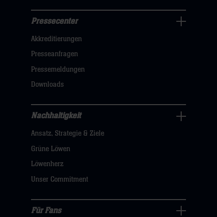
Pressecenter
Business
Akkreditierungen
Navigation
öffnen,
Presseanfragen
dann
Pressemeldungen
klicken
Downloads
sie
hier
Nachhaltigkeit
Nachhaltigkeit
Ansatz, Strategie & Ziele
Navigation
öffnen,
Grüne Löwen
dann
Löwenherz
klicken
Unser Commitment
sie
hier
Für Fans
Für