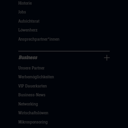
Navigation
Historie
öffnen,
Jobs
dann
Aufsichtsrat
klicken
Löwenherz
sie
Ansprechpartner*innen
hier
Business
Pressecenter
Unsere Partner
Navigation
öffnen,
Werbemöglichkeiten
dann
VIP Dauerkarten
klicken
Business-News
sie
Networking
hier
Wirtschaftslöwen
Mikrosponsoring