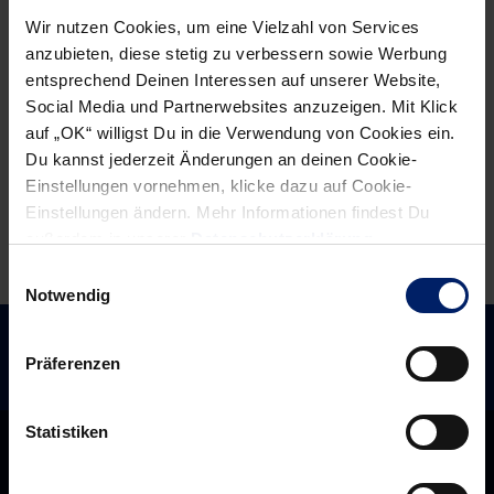
Erholung,
wird
Wir nutzen Cookies, um eine Vielzahl von Services
kurze
zur
anzubieten, diese stetig zu verbessern sowie Werbung
Vorbereitung
Göppinger
entsprechend Deinen Interessen auf unserer Website,
und
Endstation
Social Media und Partnerwebsites anzuzeigen. Mit Klick
ein
auf „OK“ willigst Du in die Verwendung von Cookies ein.
Derby
Du kannst jederzeit Änderungen an deinen Cookie-
Einstellungen vornehmen, klicke dazu auf Cookie-
vor
Einstellungen ändern. Mehr Informationen findest Du
der
außerdem in unserer
Datenschutzerklärung
.
Brust
Einwilligungsauswahl
Notwendig
Präferenzen
Statistiken