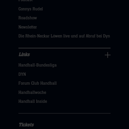
dann
Connys Rudel
klicken
Roadshow
sie
Newsletter
hier
Die Rhein-Neckar Löwen live und auf Abruf bei Dyn
Links
Links
Handball-Bundesliga
Navigation
öffnen,
DYN
dann
Forum Club Handball
klicken
Handballwoche
sie
Handball Inside
hier
Tickets