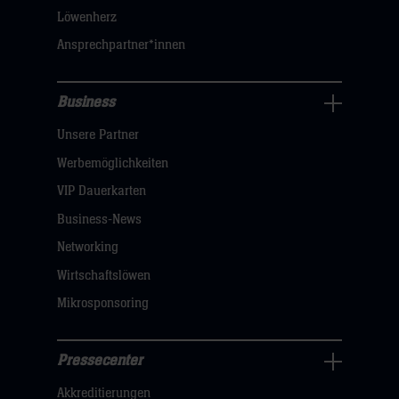
klicken
Löwenherz
sie
Ansprechpartner*innen
hier
Business
Pressecenter
Unsere Partner
Navigation
öffnen,
Werbemöglichkeiten
dann
VIP Dauerkarten
klicken
Business-News
sie
Networking
hier
Wirtschaftslöwen
Mikrosponsoring
Pressecenter
Business
Akkreditierungen
Navigation