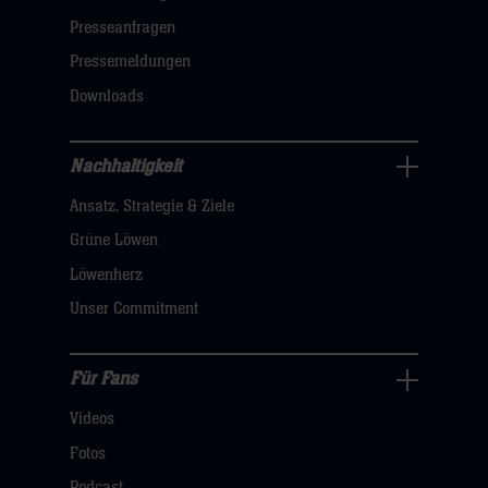
öffnen,
Presseanfragen
dann
Pressemeldungen
klicken
Downloads
sie
hier
Nachhaltigkeit
Nachhaltigkeit
Ansatz, Strategie & Ziele
Navigation
öffnen,
Grüne Löwen
dann
Löwenherz
klicken
Unser Commitment
sie
hier
Für Fans
Für
Videos
Fans
Navigation
Fotos
öffnen,
Podcast