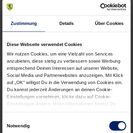
Extraportion Speed
Zustimmung
Details
Über Cookies
Diese Webseite verwendet Cookies
Wir nutzen Cookies, um eine Vielzahl von Services
anzubieten, diese stetig zu verbessern sowie Werbung
entsprechend Deinen Interessen auf unserer Website,
Social Media und Partnerwebsites anzuzeigen. Mit Klick
auf „OK“ willigst Du in die Verwendung von Cookies ein.
Du kannst jederzeit Änderungen an deinen Cookie-
Einstellungen vornehmen, klicke dazu auf Cookie-
Uwe Gensheimer neben Holger Bachert.
Einstellungen ändern. Mehr Informationen findest Du
außerdem in unserer
Datenschutzerklärung
.
Der aus Bukarest gekommene Haukur Thrastarson muss
Einwilligungsauswahl
die durchaus exotische Aussprache seines Nachnamens
Notwendig
(siehe YouTube-Video zur PK) vorexerzieren. Genauso