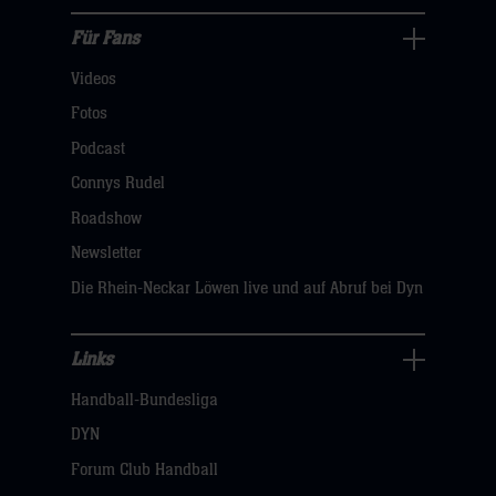
hier
Für Fans
Für
Videos
Fans
Navigation
Fotos
öffnen,
Podcast
dann
Connys Rudel
klicken
Roadshow
sie
Newsletter
hier
Die Rhein-Neckar Löwen live und auf Abruf bei Dyn
Links
Links
Handball-Bundesliga
Navigation
öffnen,
DYN
dann
Forum Club Handball
klicken