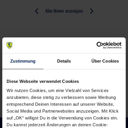
Post
Alle News anzeigen
previous
newst
navigation
News:
News:
Partie
Vor
der
dem
Regionalliga-
Duell
Mannschaft
in
Zustimmung
Details
Über Cookies
fällt
Gorenje:
aus
Löwenspieler
Michael
Diese Webseite verwendet Cookies
Müller
Wir nutzen Cookies, um eine Vielzahl von Services
im
anzubieten, diese stetig zu verbessern sowie Werbung
Interview
entsprechend Deinen Interessen auf unserer Website,
Social Media und Partnerwebsites anzuzeigen. Mit Klick
auf „OK“ willigst Du in die Verwendung von Cookies ein.
Du kannst jederzeit Änderungen an deinen Cookie-