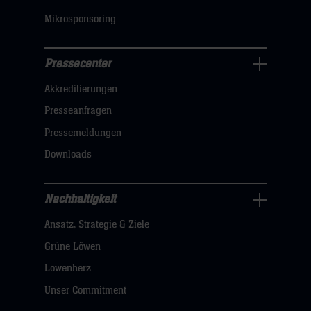
Mikrosponsoring
Pressecenter
Business
Akkreditierungen
Navigation
öffnen,
Presseanfragen
dann
Pressemeldungen
klicken
Downloads
sie
hier
Nachhaltigkeit
Nachhaltigkeit
Ansatz, Strategie & Ziele
Navigation
öffnen,
Grüne Löwen
dann
Löwenherz
klicken
Unser Commitment
sie