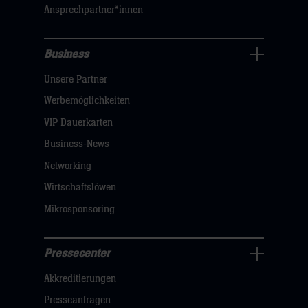
Ansprechpartner*innen
hier
Business
Pressecenter
Unsere Partner
Navigation
öffnen,
Werbemöglichkeiten
dann
VIP Dauerkarten
klicken
Business-News
sie
Networking
hier
Wirtschaftslöwen
Mikrosponsoring
Pressecenter
Business
Akkreditierungen
Navigation
öffnen,
Presseanfragen