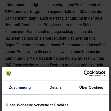
untermauern, fertigten sie am vergangen Wochenende die
TSV Hannover-Burgdorf in eigener Halle mit 35:20 ab, die
SG übernahm damit auch die Tabellenführung in der DKB
Handball-Bundesliga. „Wir wissen um unsere Stärke,
können jede Mannschaft der Liga schlagen, aber die
nächsten beiden Spiele werden richtig schwer für uns.
Gegen Flensburg könnten unsere Zuschauer den Ausschlag
geben. Wenn wir in dieser Saison wieder eine Chance im
Kampf um die Meisterschaft haben wollen, müssen wir die
SAP Arena wieder zu einer Festung machen, und das geht
nur gemeinsam mit unseren Fans“, hofft der Löwen-Trainer
auf eine große Kulisse, wenn am nächsten Samstag die
beiden besten Mannschaften Deutschlands
Zustimmung
Details
Über Cookies
aufeinandertreffen.
Fans können sich
hier online
oder telefonisch unter 0621
Diese Webseite verwendet Cookies
18190333 Tickets für das Heimspiel gegen die SG