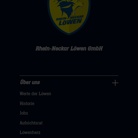
Rhein-Neckar Löwen GmbH
Über uns
Über
Werte der Löwen
uns
Navigation
Historie
öffnen,
Jobs
dann
Aufsichtsrat
klicken
Löwenherz
sie