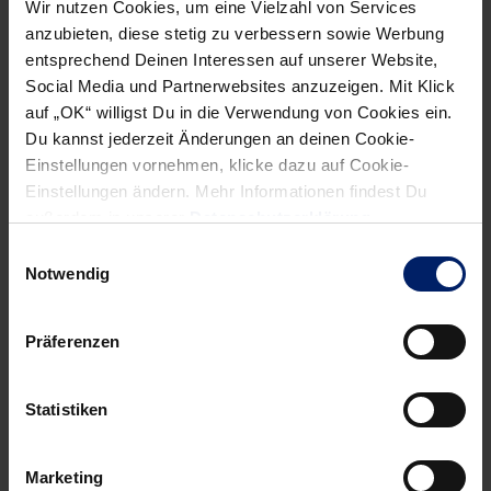
Wir nutzen Cookies, um eine Vielzahl von Services
Flensburg-Handewitt sichern.
anzubieten, diese stetig zu verbessern sowie Werbung
entsprechend Deinen Interessen auf unserer Website,
Social Media und Partnerwebsites anzuzeigen. Mit Klick
auf „OK“ willigst Du in die Verwendung von Cookies ein.
Du kannst jederzeit Änderungen an deinen Cookie-
NEWSLETTER
Einstellungen vornehmen, klicke dazu auf Cookie-
Einstellungen ändern. Mehr Informationen findest Du
Wenn du per E-Mail über Aktuelles aus der Löwenwelt
außerdem in unserer
Datenschutzerklärung
.
informiert werden willst, kannst du den Rhein-Neckar Löwen
Einwilligungsauswahl
Newsletter
hier abonnieren
.
Notwendig
Präferenzen
Post
Alle News anzeigen
previous
newst
navigation
News:
News:
Statistiken
ADMIRAL
Besser
rundet
machen
Marketing
auf!
als