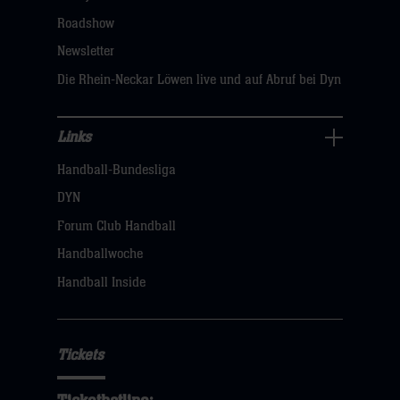
klicken
Roadshow
sie
Newsletter
hier
Die Rhein-Neckar Löwen live und auf Abruf bei Dyn
Links
Links
Handball-Bundesliga
Navigation
öffnen,
DYN
dann
Forum Club Handball
klicken
Handballwoche
sie
Handball Inside
hier
Tickets