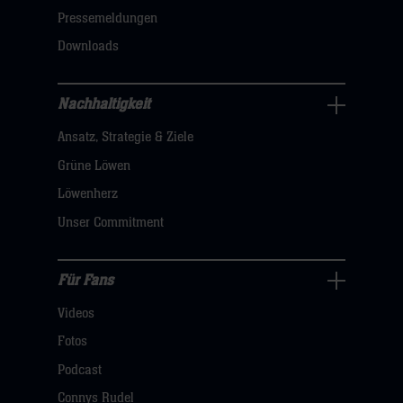
dann
Pressemeldungen
klicken
Downloads
sie
hier
Nachhaltigkeit
Nachhaltigkeit
Ansatz, Strategie & Ziele
Navigation
öffnen,
Grüne Löwen
dann
Löwenherz
klicken
Unser Commitment
sie
hier
Für Fans
Für
Videos
Fans
Navigation
Fotos
öffnen,
Podcast
dann
Connys Rudel