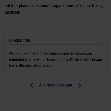
mit ihm planen zu können“, ergänzt Löwen-Trainer Nikolaj
Jacobsen.
NEWSLETTER
Wenn du per E-Mail über Aktuelles aus der Löwenwelt
informiert werden willst, kannst du den Rhein-Neckar Löwen
Newsletter
hier abonnieren
.
Post
Alle News anzeigen
previous
newst
navigation
News:
News:
Taktischer
Krönender
Schachzug
Abschluss