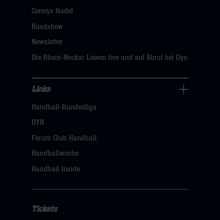
dann
Connys Rudel
klicken
Roadshow
sie
Newsletter
hier
Die Rhein-Neckar Löwen live und auf Abruf bei Dyn
Links
Links
Handball-Bundesliga
Navigation
öffnen,
DYN
dann
Forum Club Handball
klicken
Handballwoche
sie
Handball Inside
hier
Tickets