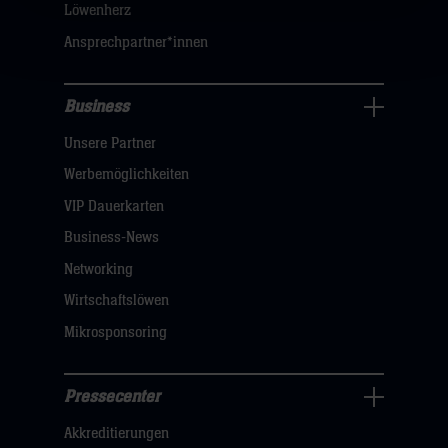
Löwenherz
sie
Ansprechpartner*innen
hier
Business
Pressecenter
Unsere Partner
Navigation
öffnen,
Werbemöglichkeiten
dann
VIP Dauerkarten
klicken
Business-News
sie
Networking
hier
Wirtschaftslöwen
Mikrosponsoring
Pressecenter
Business
Akkreditierungen
Navigation