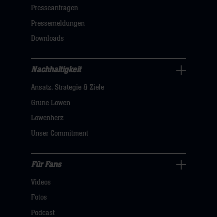
öffnen,
Presseanfragen
dann
Pressemeldungen
klicken
Downloads
sie
hier
Nachhaltigkeit
Nachhaltigkeit
Ansatz, Strategie & Ziele
Navigation
öffnen,
Grüne Löwen
dann
Löwenherz
klicken
Unser Commitment
sie
hier
Für Fans
Für
Videos
Fans
Navigation
Fotos
öffnen,
Podcast