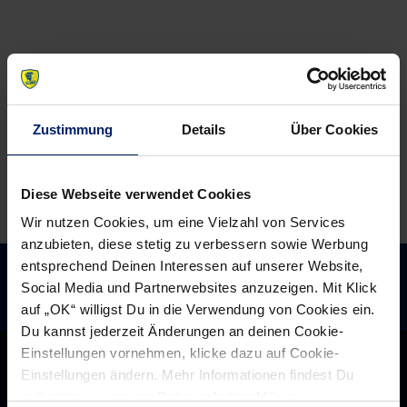
hat
des
Verjüngungskur
Heimspieljahres
zu
2014
Folge
(MM)
Zustimmung
Details
Über Cookies
Diese Webseite verwendet Cookies
Wir nutzen Cookies, um eine Vielzahl von Services
anzubieten, diese stetig zu verbessern sowie Werbung
entsprechend Deinen Interessen auf unserer Website,
Social Media und Partnerwebsites anzuzeigen. Mit Klick
auf „OK“ willigst Du in die Verwendung von Cookies ein.
Du kannst jederzeit Änderungen an deinen Cookie-
Einstellungen vornehmen, klicke dazu auf Cookie-
Einstellungen ändern. Mehr Informationen findest Du
außerdem in unserer
Datenschutzerklärung
.