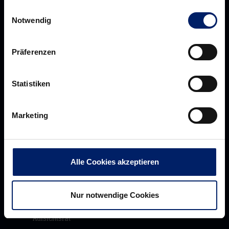
Einwilligungsauswahl
Notwendig
Präferenzen
Statistiken
Rhein-Neckar Löwen GmbH
Marketing
Über uns
Über
Alle Cookies akzeptieren
Werte der Löwen
uns
Navigation
Historie
Nur notwendige Cookies
öffnen,
Jobs
dann
Aufsichtsrat
klicken