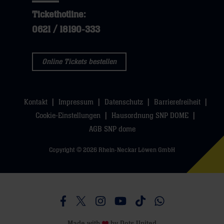
Tickethotline:
0621 / 18190-333
Online Tickets bestellen
Kontakt
Impressum
Datenschutz
Barrierefreiheit
Cookie-Einstellungen
Hausordnung SNP DOME
AGB SNP dome
Copyright © 2026 Rhein-Neckar Löwen GmbH
Besucht uns auf Facebook
Besucht uns auf Twitter
Besucht uns auf Instagram
Besucht uns auf Youtube
Besucht uns auf TikTo
Besucht uns auf 
Made with
by
Dots United