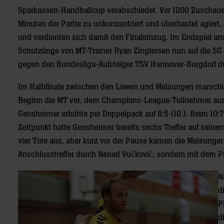
Sparkassen-Handballcup verabschiedet. Vor 1200 Zuschauer
Minuten der Partie zu unkonzentriert und überhastet agiert,
und verdienten sich damit den Finaleinzug. Im Endspiel am 
Schützlinge von MT-Trainer Ryan Zinglersen nun auf die SG 
gegen den Bundesliga-Aufsteiger TSV Hannover-Burgdorf du
Im Halbfinale zwischen den Löwen und Melsungen marschier
Beginn die MT vor, dem Champions-League-Teilnehmer aus 
Gensheimer erhöhte per Doppelpack auf 8:5 (10.). Beim 10:
Zeitpunkt hatte Gensheimer bereits sechs Treffer auf seine
vier Tore aus, aber kurz vor der Pause kamen die Melsunger 
Anschlusstreffer durch Nenad Vučković, sondern mit dem Pfi
N
d
P
d