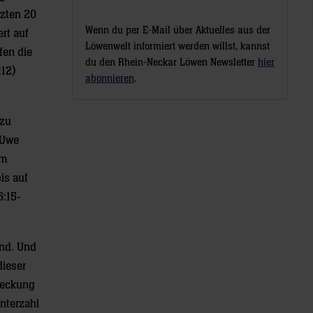
tzten 20
Wenn du per E-Mail über Aktuelles aus der
rt auf
Löwenwelt informiert werden willst, kannst
fen die
du den Rhein-Neckar Löwen Newsletter
hier
:12)
abonnieren
.
 zu
 Uwe
em
is auf
6:15-
and. Und
dieser
 Deckung
nterzahl