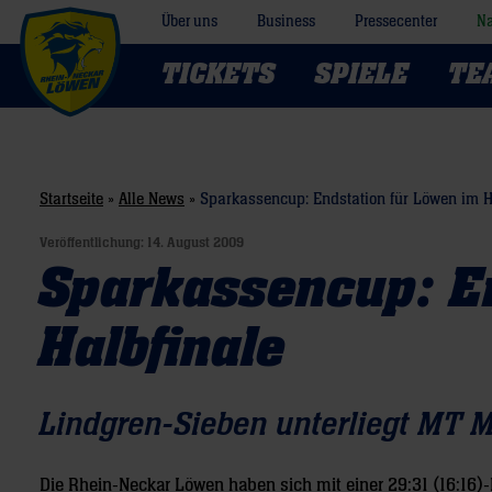
Über uns
Business
Pressecenter
Na
TICKETS
SPIELE
TE
Startseite
»
Alle News
»
Sparkassencup: Endstation für Löwen im H
Veröffentlichung:
14. August 2009
Sparkassencup: E
Halbfinale
Lindgren-Sieben unterliegt MT 
Die Rhein-Neckar Löwen haben sich mit einer 29:31 (16:16