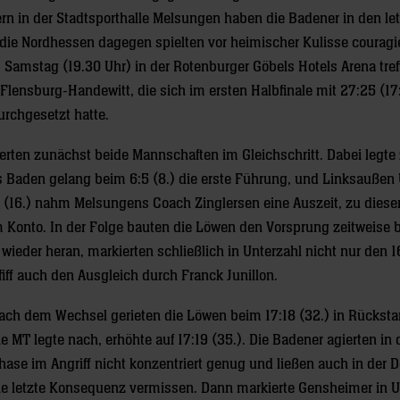
n in der Stadtsporthalle Melsungen haben die Badener in den le
 die Nordhessen dagegen spielten vor heimischer Kulisse couragie
Samstag (19.30 Uhr) in der Rotenburger Göbels Hotels Arena tref
Flensburg-Handewitt, die sich im ersten Halbfinale mit 27:25 (17
rchgesetzt hatte.
ten zunächst beide Mannschaften im Gleichschritt. Dabei legte
Baden gelang beim 6:5 (8.) die erste Führung, und Linksaußen
7 (16.) nahm Melsungens Coach Zinglersen eine Auszeit, zu dies
m Konto. In der Folge bauten die Löwen den Vorsprung zeitweise b
wieder heran, markierten schließlich in Unterzahl nicht nur den 1
ff auch den Ausgleich durch Franck Junillon.
ach dem Wechsel gerieten die Löwen beim 17:18 (32.) in Rückst
ie MT legte nach, erhöhte auf 17:19 (35.). Die Badener agierten in 
hase im Angriff nicht konzentriert genug und ließen auch in der
ie letzte Konsequenz vermissen. Dann markierte Gensheimer in U