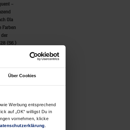
quent –
nzend
ach Ola
e Farben
 der
28 (56.)
l
efánsson
 nach
Über Cookies
rhol (3) –
 sowie Werbung entsprechend
ck auf „OK“ willigst Du in
ungen vornehmen, klicke
atenschutzerklärung
.