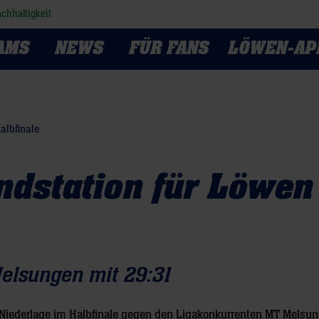
chhaltigkeit
AMS
NEWS
FÜR FANS
LÖWEN-AP
albfinale
ndstation für Löwen
Melsungen mit 29:31
)-Niederlage im Halbfinale gegen den Ligakonkurrenten MT Mels