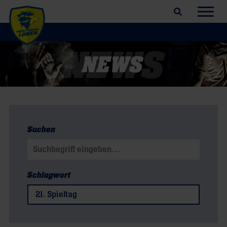
Suchfeld öffnen
Navig
Suchen
Suchen nach:
Schlagwort
21. Spieltag