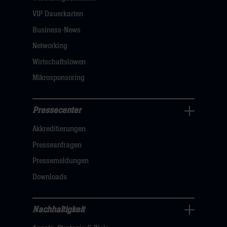
dann
VIP Dauerkarten
klicken
Business-News
sie
Networking
hier
Wirtschaftslöwen
Mikrosponsoring
Pressecenter
Business
Akkreditierungen
Navigation
öffnen,
Presseanfragen
dann
Pressemeldungen
klicken
Downloads
sie
hier
Nachhaltigkeit
Nachhaltigkeit