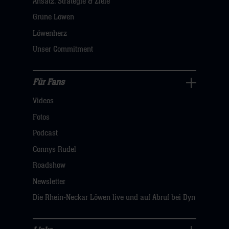
Ansatz, Strategie & Ziele
Navigation
öffnen,
Grüne Löwen
dann
Löwenherz
klicken
Unser Commitment
sie
hier
Für Fans
Für
Videos
Fans
Navigation
Fotos
öffnen,
Podcast
dann
Connys Rudel
klicken
Roadshow
sie
Newsletter
hier
Die Rhein-Neckar Löwen live und auf Abruf bei Dyn