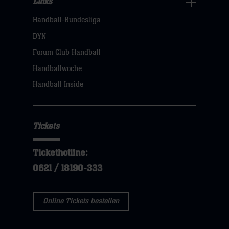
Links
Links
Handball-Bundesliga
Navigation
öffnen,
DYN
dann
Forum Club Handball
klicken
Handballwoche
sie
Handball Inside
hier
Tickets
Tickethotline:
0621 / 18190-333
Online Tickets bestellen