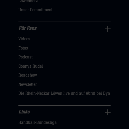
Löwenherz
klicken
Unser Commitment
sie
hier
Für Fans
Für
Videos
Fans
Navigation
Fotos
öffnen,
Podcast
dann
Connys Rudel
klicken
Roadshow
sie
Newsletter
hier
Die Rhein-Neckar Löwen live und auf Abruf bei Dyn
Links
Links
Handball-Bundesliga
Navigation