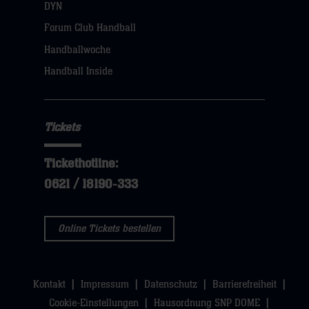
öffnen,
DYN
dann
Forum Club Handball
klicken
Handballwoche
sie
Handball Inside
hier
Tickets
Tickethotline:
0621 / 18190-333
Online Tickets bestellen
Kontakt
Impressum
Datenschutz
Barrierefreiheit
Cookie-Einstellungen
Hausordnung SNP DOME