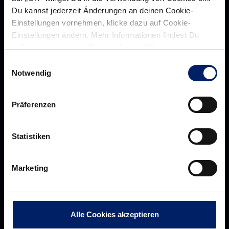
Du kannst jederzeit Änderungen an deinen Cookie-
Einstellungen vornehmen, klicke dazu auf Cookie-
Über uns
Über
Einstellungen ändern. Mehr Informationen findest Du
außerdem in unserer
Datenschutzerklärung
.
Werte der Löwen
uns
Navigation
Einwilligungsauswahl
Historie
Notwendig
öffnen,
Jobs
dann
Aufsichtsrat
klicken
Präferenzen
Löwenherz
sie
Ansprechpartner*innen
hier
Statistiken
Business
Pressecenter
Marketing
Unsere Partner
Navigation
öffnen,
Werbemöglichkeiten
dann
VIP Dauerkarten
Alle Cookies akzeptieren
klicken
Business-News