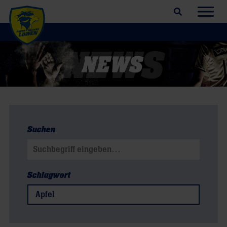
Suchfeld öffnen
Navig
Suchen
Suchen nach:
Schlagwort
Apfel