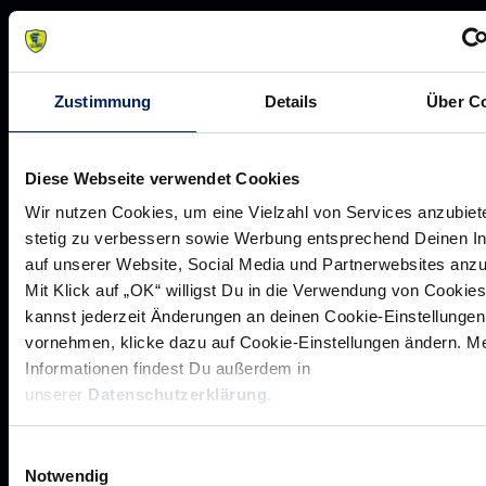
Jobs
Aufsichtsrat
Löwenherz
Zustimmung
Details
Über C
Ansprechpartner*innen
Diese Webseite verwendet Cookies
Wir nutzen Cookies, um eine Vielzahl von Services anzubiet
Unsere Partner
stetig zu verbessern sowie Werbung entsprechend Deinen I
auf unserer Website, Social Media und Partnerwebsites anz
Werbemöglichkeiten
Mit Klick auf „OK“ willigst Du in die Verwendung von Cookies
VIP Dauerkarten
kannst jederzeit Änderungen an deinen Cookie-Einstellungen
Business-News
vornehmen, klicke dazu auf Cookie-Einstellungen ändern. M
Informationen findest Du außerdem in
Networking
unserer
Datenschutzerklärung
.
Wirtschaftslöwen
Mikrosponsoring
Einwilligungsauswahl
Notwendig