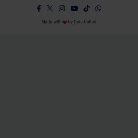
Besucht uns auf Facebook
Besucht uns auf Twitter
Besucht uns auf Instagram
Besucht uns auf Youtube
Besucht uns auf TikTo
Besucht uns auf 
Made with
by
Dots United