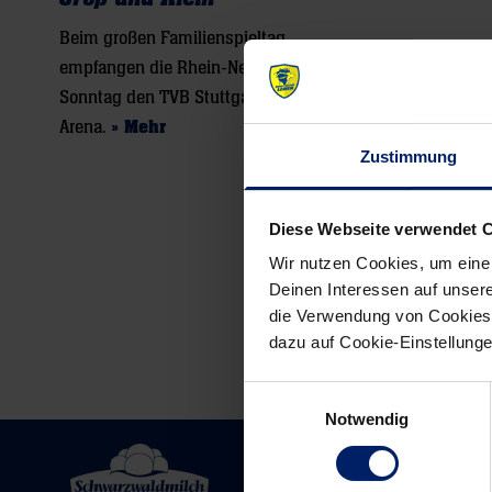
Beim großen Familienspieltag
empfangen die Rhein-Neckar Löwen am
Sonntag den TVB Stuttgart in der SAP
Arena.
» Mehr
Zustimmung
Diese Webseite verwendet 
Wir nutzen Cookies, um eine
Deinen Interessen auf unsere
die Verwendung von Cookies 
dazu auf Cookie-Einstellung
Einwilligungsauswahl
Notwendig