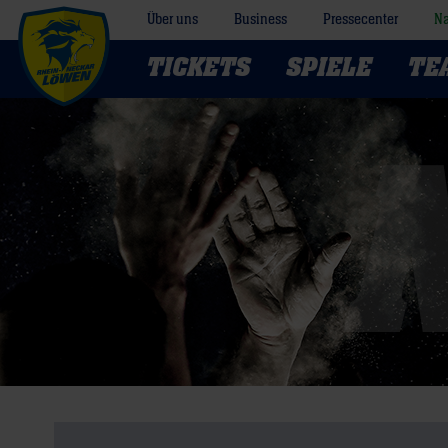
Über uns
Business
Pressecenter
Na
TICKETS
SPIELE
TE