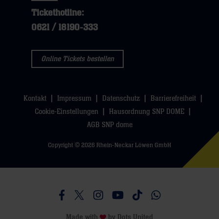
dann
klicken
Tickethotline:
klicken
sie
0621 / 18190-333
sie
hier
hier
Online Tickets bestellen
Kontakt
Impressum
Datenschutz
Barrierefreiheit
Cookie-Einstellungen
Hausordnung SNP DOME
AGB SNP dome
Copyright © 2026 Rhein-Neckar Löwen GmbH
Besucht uns auf Facebook
Besucht uns auf Twitter
Besucht uns auf Instagram
Besucht uns auf Youtube
Besucht uns auf TikTo
Besucht uns auf 
Made with
by
Dots United