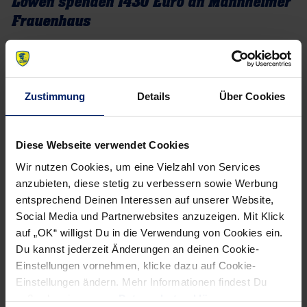
Löwen spenden 1430 Euro an Mannheimer
Frauenhaus
Die Rhein-Neckar Löwen spenden 1430 Euro an das
Mannheimer Frauenhaus – dank der Fans, die beim Verkauf
des Sondertrikots fleißig zugeschlagen haben.
» Mehr
Zustimmung
Details
Über Cookies
Diese Webseite verwendet Cookies
Wir nutzen Cookies, um eine Vielzahl von Services
anzubieten, diese stetig zu verbessern sowie Werbung
entsprechend Deinen Interessen auf unserer Website,
Social Media und Partnerwebsites anzuzeigen. Mit Klick
auf „OK“ willigst Du in die Verwendung von Cookies ein.
Du kannst jederzeit Änderungen an deinen Cookie-
Einstellungen vornehmen, klicke dazu auf Cookie-
Einstellungen ändern. Mehr Informationen findest Du
außerdem in unserer
Datenschutzerklärung
.