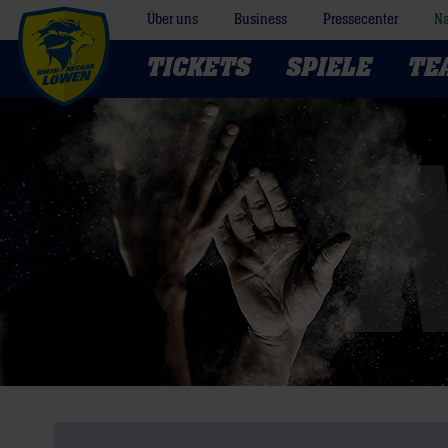
Über uns
Business
Pressecenter
Na
TICKETS
SPIELE
TE