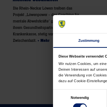
Die Rhein-Neckar Löwen treiben das
Projekt „Löwenpower – das Coaching für
mentale Abwehrkräfte“ gemeinsam mit
ihrem Gesundheitspartner, der VIACTIV
Krankenkasse, stetig voran – ein
Zwischenfazit.
» Mehr
Zustimmung
Diese Webseite verwendet 
Wir nutzen Cookies, um eine
Deinen Interessen auf unsere
die Verwendung von Cookies 
dazu auf Cookie-Einstellung
Einwilligungsauswahl
Notwendig