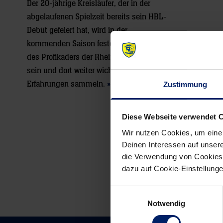
Der 20-jährige Kreisläufer, der in der
abgelaufenen Spielzeit bereits sein HBL-
Debüt gefeiert hat, wird in der
kommenden Saison fester Bestandteil
des Profikaders der Rhein-Neckar Löwen
sein und dort weiter wichtige
Erfahrungen sammeln.
» Mehr
Zustimmung
Diese Webseite verwendet 
Wir nutzen Cookies, um eine
Deinen Interessen auf unsere
die Verwendung von Cookies 
dazu auf Cookie-Einstellung
Einwilligungsauswahl
Notwendig