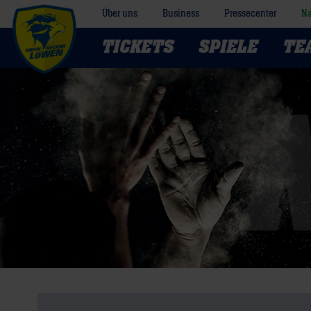
Über uns
Business
Pressecenter
Na
TICKETS
SPIELE
TE