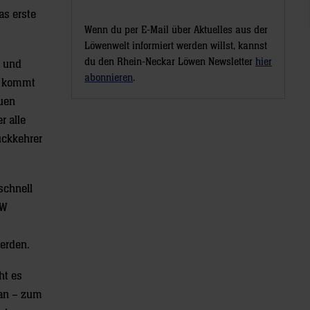
as erste
Wenn du per E-Mail über Aktuelles aus der
Löwenwelt informiert werden willst, kannst
du den Rhein-Neckar Löwen Newsletter
hier
n und
abonnieren
.
nn kommt
euen
r alle
ückkehrer
schnell
GW
erden.
ht es
 an – zum