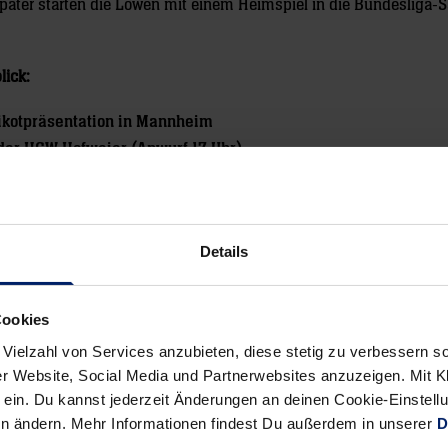
später starten die Löwen mit einem Heimspiel in die Bundesliga-
lick:
rikotpräsentation in Mannheim
der HGW Hofweier (Anwurf 17 Uhr)
räsentation in Karlsruhe (BGV Versicherungen)
m HSC Suhr Aarau (Anwurf 19 Uhr)
den Kadetten Schaffhausen (Anwurf 17:30 Uhr)
Details
n die SG Nussloch in Östringen (Anwurf 18:30)
asel
Cookies
 Vielzahl von Services anzubieten, diese stetig zu verbessern
r Website, Social Media und Partnerwebsites anzuzeigen. Mit Kli
Alle News anzeigen
ein. Du kannst jederzeit Änderungen an deinen Cookie-Einstell
previous
newst
en ändern. Mehr Informationen findest Du außerdem in unserer
D
News:
News: