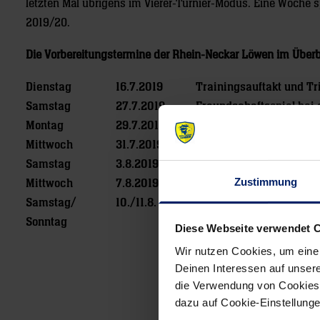
letzten Mal übrigens im Vierer-Turnier-Modus. Eine Woche 
2019/20.
Die Vorbereitungstermine der Rhein-Neckar Löwen im Überb
Dienstag
16.7.2019
Trainingsauftakt und T
Samstag
27.7.2019
Freundschaftsspiel bei 
Montag
29.7.2019
Offizielle Mannschaftsp
Mittwoch
31.7.2019
Freundschaftsspiel bei
Samstag
3.8.2019
Freundschaftsspiel bei 
Zustimmung
Mittwoch
7.8.2019
Freundschaftsspiel gege
Samstag/
10./11.8. 2019
Traumalix Dolo Cup in B
Sonntag
Diese Webseite verwendet 
Wir nutzen Cookies, um eine
Deinen Interessen auf unsere
Post
die Verwendung von Cookies 
navigation
dazu auf Cookie-Einstellung