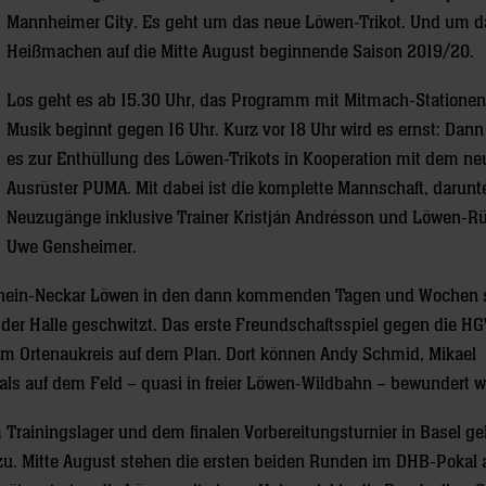
Mannheimer City. Es geht um das neue Löwen-Trikot. Und um d
Heißmachen auf die Mitte August beginnende Saison 2019/20.
Los geht es ab 15.30 Uhr, das Programm mit Mitmach-Statione
Musik beginnt gegen 16 Uhr. Kurz vor 18 Uhr wird es ernst: Da
es zur Enthüllung des Löwen-Trikots in Kooperation mit dem n
Ausrüster PUMA. Mit dabei ist die komplette Mannschaft, darunte
Neuzugänge inklusive Trainer Kristján Andrésson und Löwen-R
Uwe Gensheimer.
r Rhein-Neckar Löwen in den dann kommenden Tagen und Wochen 
in der Halle geschwitzt. Das erste Freundschaftsspiel gegen die H
 im Ortenaukreis auf dem Plan. Dort können Andy Schmid, Mikael
als auf dem Feld – quasi in freier Löwen-Wildbahn – bewundert w
 Trainingslager und dem finalen Vorbereitungsturnier in Basel ge
 zu. Mitte August stehen die ersten beiden Runden im DHB-Pokal