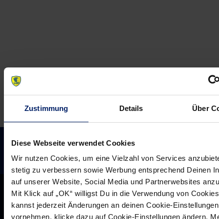
im
die
Auswärtseinsatz
Löwen
im
CL-
Achtelfinale
spielen,
wenn…
Zustimmung
Details
Über C
Diese Webseite verwendet Cookies
Wir nutzen Cookies, um eine Vielzahl von Services anzubiet
stetig zu verbessern sowie Werbung entsprechend Deinen I
auf unserer Website, Social Media und Partnerwebsites anz
Mit Klick auf „OK“ willigst Du in die Verwendung von Cookies
kannst jederzeit Änderungen an deinen Cookie-Einstellungen
vornehmen, klicke dazu auf Cookie-Einstellungen ändern. M