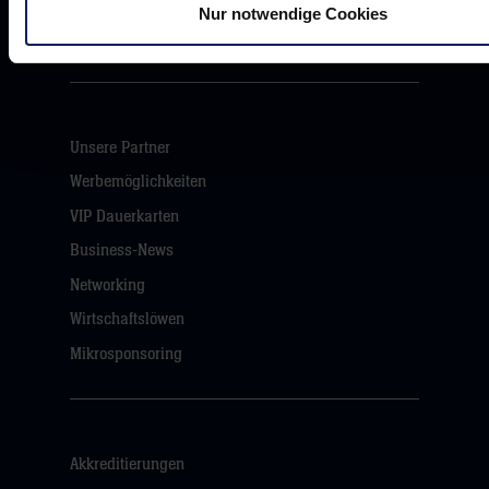
Löwenherz
Nur notwendige Cookies
Ansprechpartner*innen
Unsere Partner
Werbemöglichkeiten
VIP Dauerkarten
Business-News
Networking
Wirtschaftslöwen
Mikrosponsoring
Akkreditierungen