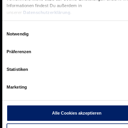
Informationen findest Du außerdem in
unserer
Datenschutzerklärung
.
Einwilligungsauswahl
Notwendig
Rhein-Neckar Löwen GmbH
Präferenzen
Statistiken
Marketing
Werte der Löwen
Historie
Jobs
Alle Cookies akzeptieren
Aufsichtsrat