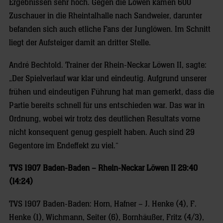
Ergebnissen sehr hoch. Gegen die Löwen kamen 600
Zuschauer in die Rheintalhalle nach Sandweier, darunter
befanden sich auch etliche Fans der Junglöwen. Im Schnitt
liegt der Aufsteiger damit an dritter Stelle.
André Bechtold. Trainer der Rhein-Neckar Löwen II, sagte:
„Der Spielverlauf war klar und eindeutig. Aufgrund unserer
frühen und eindeutigen Führung hat man gemerkt, dass die
Partie bereits schnell für uns entschieden war. Das war in
Ordnung, wobei wir trotz des deutlichen Resultats vorne
nicht konsequent genug gespielt haben. Auch sind 29
Gegentore im Endeffekt zu viel.“
TVS 1907 Baden-Baden – Rhein-Neckar Löwen II 29:40
(14:24)
TVS 1907 Baden-Baden: Horn, Hafner – J. Henke (4), F.
Henke (1), Wichmann, Seiter (6), Bornhäußer, Fritz (4/3),