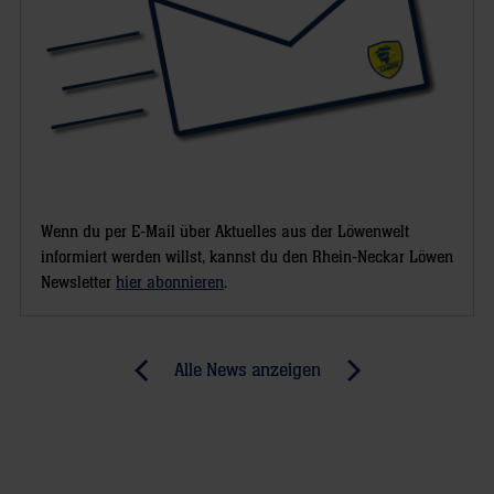
Wenn du per E-Mail über Aktuelles aus der Löwenwelt
informiert werden willst, kannst du den Rhein-Neckar Löwen
Newsletter
hier abonnieren
.
Post
Alle News anzeigen
previous
newst
navigation
News:
News:
Löwen-
Gegen
Nachwuchs
wen