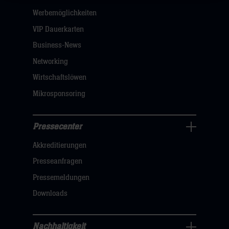
öffnen,
Werbemöglichkeiten
dann
VIP Dauerkarten
klicken
Business-News
sie
Networking
hier
Wirtschaftslöwen
Mikrosponsoring
Pressecenter
Business
Akkreditierungen
Navigation
öffnen,
Presseanfragen
dann
Pressemeldungen
klicken
Downloads
sie
hier
Nachhaltigkeit