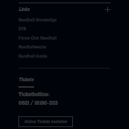
Links
Links
Handball-Bundesliga
Navigation
öffnen,
DYN
dann
Forum Club Handball
klicken
Handballwoche
sie
Handball Inside
hier
Tickets
Tickethotline:
0621 / 18190-333
Online Tickets bestellen