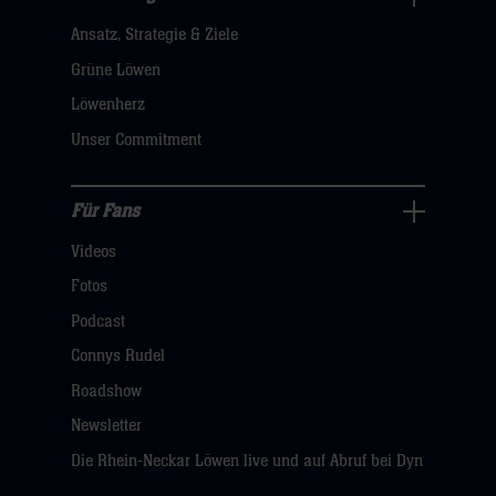
Nachhaltigkeit
Ansatz, Strategie & Ziele
Navigation
öffnen,
Grüne Löwen
dann
Löwenherz
klicken
Unser Commitment
sie
hier
Für Fans
Für
Videos
Fans
Navigation
Fotos
öffnen,
Podcast
dann
Connys Rudel
klicken
Roadshow
sie
Newsletter
hier
Die Rhein-Neckar Löwen live und auf Abruf bei Dyn