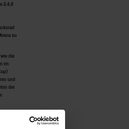
e 2,4,8
ücksrad
Arena zu
wie die
on im
Cup)
oren und
inn der
r.