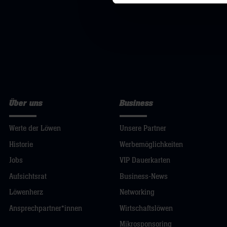
Über uns
Business
Werte der Löwen
Unsere Partner
Historie
Werbemöglichkeiten
Jobs
VIP Dauerkarten
Aufsichtsrat
Business-News
Löwenherz
Networking
Ansprechpartner*innen
Wirtschaftslöwen
Mikrosponsoring