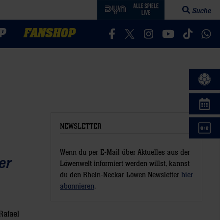
Suche
Suchfeld öff
P
FANSHOP
Besucht uns auf Facebook
Besucht uns auf Twitter
Besucht uns auf In
Besucht uns a
Besucht 
Bes
NEWSLETTER
Wenn du per E-Mail über Aktuelles aus der
er
Löwenwelt informiert werden willst, kannst
du den Rhein-Neckar Löwen Newsletter
hier
abonnieren
.
Rafael