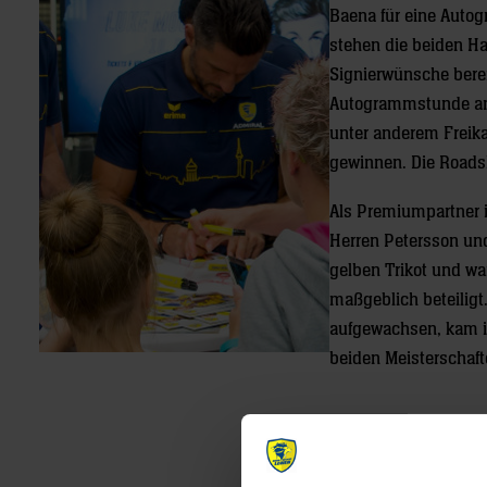
Baena für eine Auto
stehen die beiden H
Signierwünsche bere
Autogrammstunde am
unter anderem Freik
gewinnen. Die Roadsh
Als Premiumpartner i
Herren Petersson und
gelben Trikot und wa
maßgeblich beteiligt
aufgewachsen, kam 
beiden Meisterschaft
Post
navigation