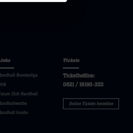
Links
Tickets
Tickethotline:
Handball-Bundesliga
0621 / 18190-333
DYN
Forum Club Handball
Handballwoche
Online Tickets bestellen
Handball Inside