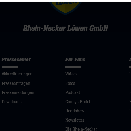
Rhein-Neckar Löwen GmbH
Pressecenter
Für Fans
Akkreditierungen
Videos
Presseanfragen
Fotos
Pressemeldungen
Podcast
Downloads
Connys Rudel
Roadshow
Newsletter
Die Rhein-Neckar