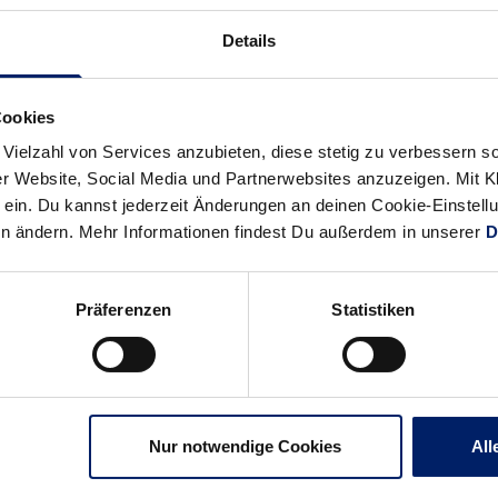
News:
News:
Details
Erster
Deutschland
Testlauf
schlägt
für
Serbien
Cookies
die
mit
 Vielzahl von Services anzubieten, diese stetig zu verbessern
Heim-
Roggisch
r Website, Social Media und Partnerwebsites anzuzeigen. Mit Kli
WM
auf
ein. Du kannst jederzeit Änderungen an deinen Cookie-Einstell
der
en ändern. Mehr Informationen findest Du außerdem in unserer
D
Bank
Präferenzen
Statistiken
Nur notwendige Cookies
All