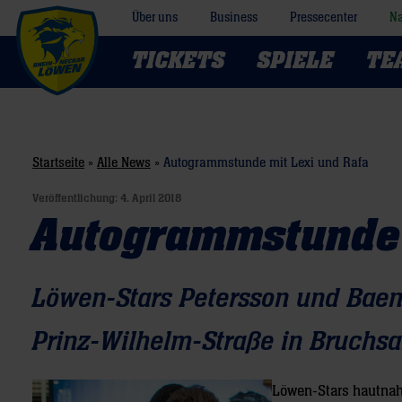
Über uns
Business
Pressecenter
Na
TICKETS
SPIELE
TE
Startseite
»
Alle News
»
Autogrammstunde mit Lexi und Rafa
Veröffentlichung:
4. April 2018
Autogrammstunde 
Löwen-Stars Petersson und Baen
Prinz-Wilhelm-Straße in Bruchsa
Löwen-Stars hautnah 