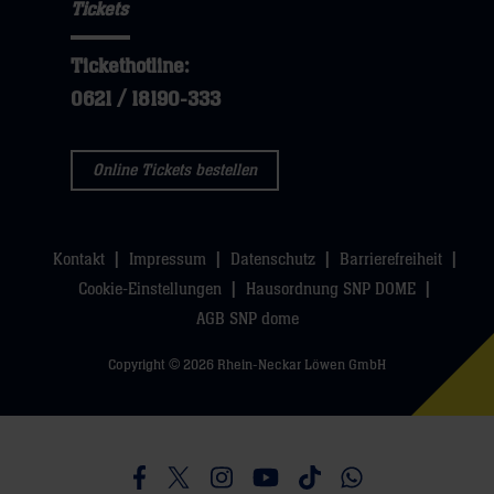
Tickets
öffnen,
dann
hier
dann
klicken
Tickethotline:
klicken
sie
0621 / 18190-333
sie
hier
hier
Online Tickets bestellen
Kontakt
Impressum
Datenschutz
Barrierefreiheit
Cookie-Einstellungen
Hausordnung SNP DOME
AGB SNP dome
Copyright © 2026 Rhein-Neckar Löwen GmbH
Besucht uns auf Facebook
Besucht uns auf Twitter
Besucht uns auf Instagram
Besucht uns auf Youtube
Besucht uns auf TikTo
Besucht uns auf 