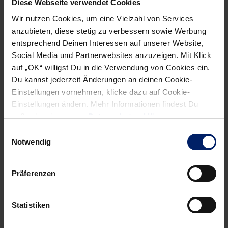
Diese Webseite verwendet Cookies
die mit 2:6-Punkten schwach gestarteten Sachsen wollen
Wir nutzen Cookies, um eine Vielzahl von Services
die Badener ihre Siegesserie weiter ausbauen und ihren
anzubieten, diese stetig zu verbessern sowie Werbung
Spitzenplatz in der DKB Handball-Bundesliga festigen.
entsprechend Deinen Interessen auf unserer Website,
Dabei ist klar: Auch gegen die Truppe von Trainer-Kauz
Social Media und Partnerwebsites anzuzeigen. Mit Klick
Michael Biegler werden die Löwen in Sachen Fokus und
auf „OK“ willigst Du in die Verwendung von Cookies ein.
Präzision wieder zulegen müssen im Vergleich zu den
Du kannst jederzeit Änderungen an deinen Cookie-
Einstellungen vornehmen, klicke dazu auf Cookie-
hektischen Schlussminuten von Mittwochabend.
Einstellungen ändern. Mehr Informationen findest Du
Auch Leipzig kann kämpfen – und muss
außerdem in unserer
Datenschutzerklärung
.
Einwilligungsauswahl
Notwendig
Präferenzen
Statistiken