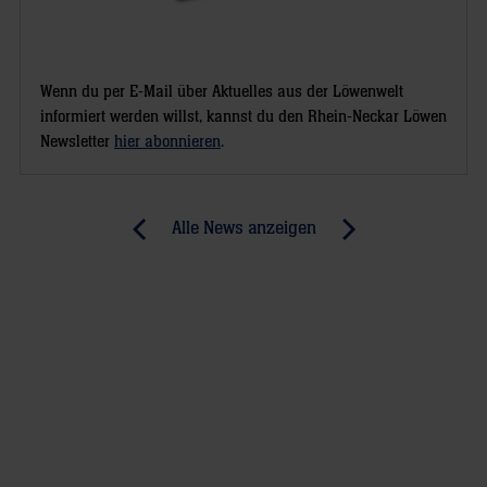
Wenn du per E-Mail über Aktuelles aus der Löwenwelt
informiert werden willst, kannst du den Rhein-Neckar Löwen
Newsletter
hier abonnieren
.
Post
Alle News anzeigen
previous
newst
navigation
News:
News:
Handball-
„Sie
Drama
hauen
mit
in
Happy
jede
End
Abwehraktion
für
alles