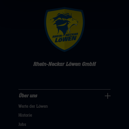
Rhein-Neckar Löwen GmbH
Über uns
Über
Werte der Löwen
uns
Navigation
Historie
öffnen,
Jobs