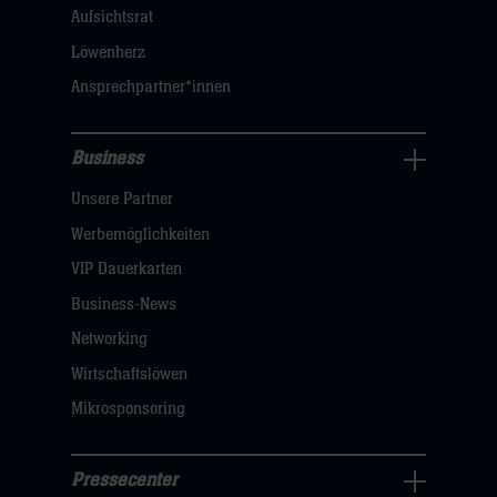
dann
Aufsichtsrat
klicken
Löwenherz
sie
Ansprechpartner*innen
hier
Business
Pressecenter
Unsere Partner
Navigation
öffnen,
Werbemöglichkeiten
dann
VIP Dauerkarten
klicken
Business-News
sie
Networking
hier
Wirtschaftslöwen
Mikrosponsoring
Pressecenter
Business