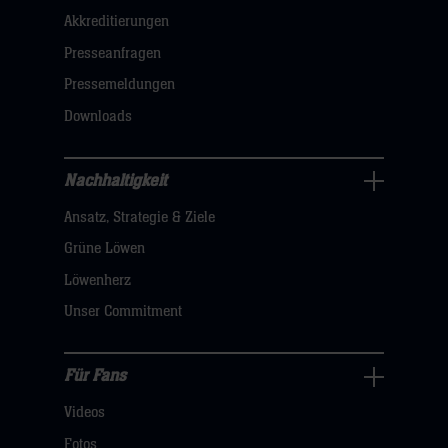
Akkreditierungen
Navigation
öffnen,
Presseanfragen
dann
Pressemeldungen
klicken
Downloads
sie
hier
Nachhaltigkeit
Nachhaltigkeit
Ansatz, Strategie & Ziele
Navigation
öffnen,
Grüne Löwen
dann
Löwenherz
klicken
Unser Commitment
sie
hier
Für Fans
Für
Videos
Fans
Navigation
Fotos