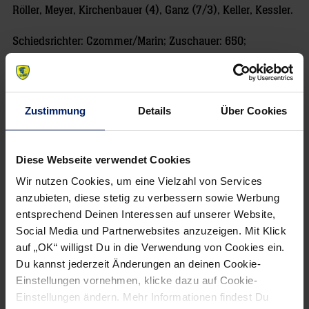
Röller, Meyer, Kirchenbauer (4), Ganz (7/3), Keller, Kessler.
Schiedsrichter: Czommer/Marin; Zuschauer: 650;
Siebenmeter: 4/3:3/3; Zeitstrafen: 6:12 Minuten.
Zustimmung
Details
Über Cookies
NEWSLETTER
Diese Webseite verwendet Cookies
Wenn du per E-Mail über Aktuelles aus der Löwenwelt
Wir nutzen Cookies, um eine Vielzahl von Services
informiert werden willst, kannst du den Rhein-Neckar Löwen
anzubieten, diese stetig zu verbessern sowie Werbung
Newsletter
hier abonnieren
.
entsprechend Deinen Interessen auf unserer Website,
Social Media und Partnerwebsites anzuzeigen. Mit Klick
auf „OK“ willigst Du in die Verwendung von Cookies ein.
Post
Alle News anzeigen
Du kannst jederzeit Änderungen an deinen Cookie-
previous
newst
navigation
Einstellungen vornehmen, klicke dazu auf Cookie-
News:
News:
Einstellungen ändern. Mehr Informationen findest Du