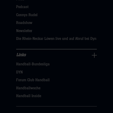
öffnen,
Podcast
dann
Connys Rudel
klicken
Roadshow
sie
Newsletter
hier
Die Rhein-Neckar Löwen live und auf Abruf bei Dyn
Links
Links
Handball-Bundesliga
Navigation
öffnen,
DYN
dann
Forum Club Handball
klicken
Handballwoche
sie
Handball Inside
hier