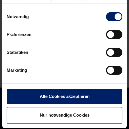
außerdem in unserer
Datenschutzerklärung
.
„Werden
„Der
eine
richtige
Einwilligungsauswahl
Notwendig
Bombenleistung
Zeitpunkt,
brauchen“
wieder
zu
Präferenzen
Hause
zu
Statistiken
sein“
Marketing
Alle Cookies akzeptieren
Nur notwendige Cookies