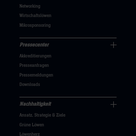
sie
Networking
hier
Wirtschaftslöwen
Mikrosponsoring
Pressecenter
Business
Akkreditierungen
Navigation
öffnen,
Presseanfragen
dann
Pressemeldungen
klicken
Downloads
sie
hier
Nachhaltigkeit
Nachhaltigkeit
Ansatz, Strategie & Ziele
Navigation
öffnen,
Grüne Löwen
dann
Löwenherz