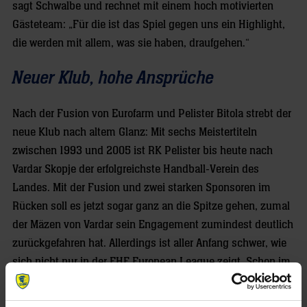
sagt Schwalbe und rechnet mit einem hoch motivierten
Gästeteam: „Für die ist das Spiel gegen uns ein Highlight,
die werden mit allem, was sie haben, draufgehen.“
Neuer Klub, hohe Ansprüche
Nach der Fusion von Eurofarm und Pelister Bitola strebt der
neue Klub nach altem Glanz: Mit sechs Meistertiteln
zwischen 1993 und 2005 ist RK Pelister bis heute nach
Vardar Skopje der erfolgreichste Handball-Verein des
Landes. Mit der Fusion und zwei starken Sponsoren im
Rücken soll es jetzt sogar ganz an die Spitze gehen, zumal
der Mäzen von Vardar sein Engagement zumindest deutlich
zurückgefahren hat. Allerdings ist aller Anfang schwer, wie
sich nicht nur in der EHF European League zeigt. Schon im
ersten Jahr SEHA-Liga mussten die Nordmazedonier viel
Lehrgeld zahlen und sich in ihrer Gruppe deutlich hinter