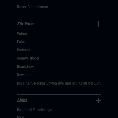
klicken
Unser Commitment
sie
hier
Für Fans
Für
Videos
Fans
Navigation
Fotos
öffnen,
Podcast
dann
Connys Rudel
klicken
Roadshow
sie
Newsletter
hier
Die Rhein-Neckar Löwen live und auf Abruf bei Dyn
Links
Links
Handball-Bundesliga
Navigation
öffnen,