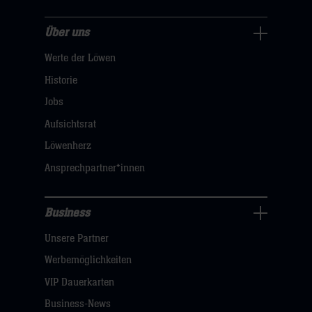
Über uns
Über
Werte der Löwen
uns
Navigation
Historie
öffnen,
Jobs
dann
Aufsichtsrat
klicken
Löwenherz
sie
Ansprechpartner*innen
hier
Business
Pressecenter
Unsere Partner
Navigation
öffnen,
Werbemöglichkeiten
dann
VIP Dauerkarten
klicken
Business-News