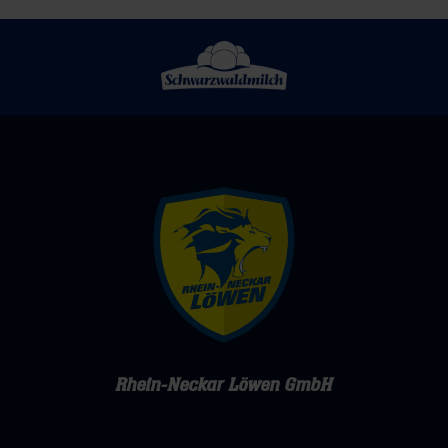
die
großen
Herzen
ihrer
Fans
Rhein-Neckar Löwen GmbH