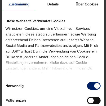
den Platzhirschen Veszprem, Zagreb und Brest einordnen.
Zustimmung
Details
Über Cookies
Neben dem Ex-Bundesliga-Duo sticht bei HC Eurofarm
Pelister vor allem der bullige Kreisläufer Tomislav Kusan
Diese Webseite verwendet Cookies
heraus, der den Innenblock der Löwen am Dienstag schon
Wir nutzen Cookies, um eine Vielzahl von Services
alleine qua seiner physischen Erscheinung beschäftigen
anzubieten, diese stetig zu verbessern sowie Werbung
wird. Mit drei Jahren spanischer Liga auf dem Buckel weiß
entsprechend Deinen Interessen auf unserer Website,
Social Media und Partnerwebsites anzuzeigen. Mit Klick
er genau, wie man sich am Kreis idealerweise zu verhalten
auf „OK“ willigst Du in die Verwendung von Cookies ein.
hat, und könnte im Zusammenspiel mit Josip Peric die
Du kannst jederzeit Änderungen an deinen Cookie-
Löwen-Abwehr vor Probleme stellen.
Einstellungen vornehmen, klicke dazu auf Cookie-
Einstellungen ändern. Mehr Informationen findest Du
außerdem in unserer
Datenschutzerklärung
.
Einwilligungsauswahl
Notwendig
NEWSLETTER
Wenn du per E-Mail über Aktuelles aus der Löwenwelt
Präferenzen
informiert werden willst, kannst du den Rhein-Neckar Löwen