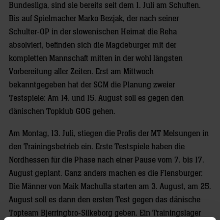
Bundesliga, sind sie bereits seit dem 1. Juli am Schuften.
Bis auf Spielmacher Marko Bezjak, der nach seiner
Schulter-OP in der slowenischen Heimat die Reha
absolviert, befinden sich die Magdeburger mit der
kompletten Mannschaft mitten in der wohl längsten
Vorbereitung aller Zeiten. Erst am Mittwoch
bekanntgegeben hat der SCM die Planung zweier
Testspiele: Am 14. und 15. August soll es gegen den
dänischen Topklub GOG gehen.
Am Montag, 13. Juli, stiegen die Profis der MT Melsungen in
den Trainingsbetrieb ein. Erste Testspiele haben die
Nordhessen für die Phase nach einer Pause vom 7. bis 17.
August geplant. Ganz anders machen es die Flensburger:
Die Männer von Maik Machulla starten am 3. August, am 25.
August soll es dann den ersten Test gegen das dänische
Topteam Bjerringbro-Silkeborg geben. Ein Trainingslager