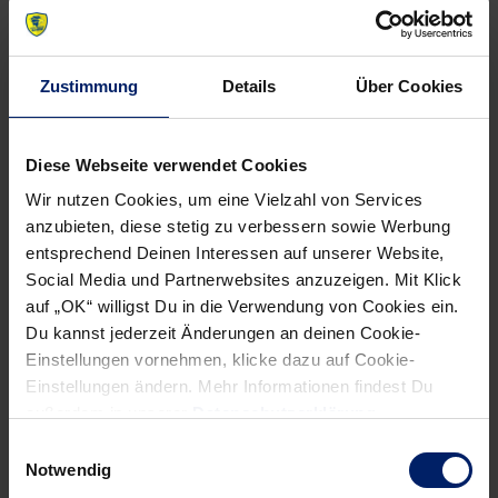
hat die SG ebenfalls schon fixiert: Vom 27. August bis 4.
September geht es nach Dänemark in das beschauliche
Ostsee-Städtchen Juelsminde.
Zustimmung
Details
Über Cookies
Titelverteidiger THW Kiel beginnt eine Woche nach den
Löwen und eine Woche vor den Flensburgern.
Diese Webseite verwendet Cookies
Trainingsauftakt bei den Zebras wird der 27. Juli sein. Die
Wir nutzen Cookies, um eine Vielzahl von Services
Recken von der TSV Hannover-Burgdorf haben parallel zu
anzubieten, diese stetig zu verbessern sowie Werbung
Melsungen am Montag dieser Woche die erste
entsprechend Deinen Interessen auf unserer Website,
Trainingseinheit absolviert. Auch hier will man möglichst
Social Media und Partnerwebsites anzuzeigen. Mit Klick
behutsam an die Belastung heranführen. „Wir werden die
auf „OK“ willigst Du in die Verwendung von Cookies ein.
Du kannst jederzeit Änderungen an deinen Cookie-
nächsten Wochen zur Ballgewöhnung nutzen, bevor wir
Einstellungen vornehmen, klicke dazu auf Cookie-
intensiver in die taktischen Bereiche einsteigen werden“,
Einstellungen ändern. Mehr Informationen findest Du
wird TSV-Coach Carlos Ortega auf der Recken-Website
außerdem in unserer
Datenschutzerklärung
.
zitiert.
Einwilligungsauswahl
Notwendig
Löwen zeigen sich den Fans am 29.