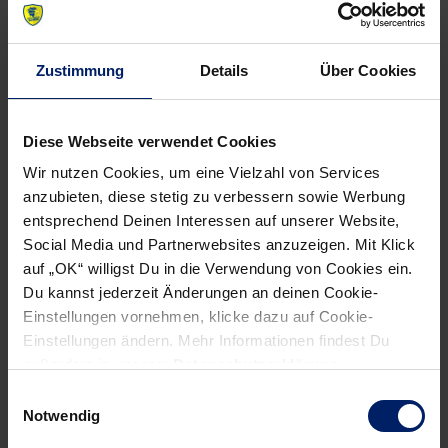
schon begonnen?
Von Daniel Hund
Zustimmung
Details
Über Cookies
12.02.2010
Diese Webseite verwendet Cookies
Wir nutzen Cookies, um eine Vielzahl von Services
anzubieten, diese stetig zu verbessern sowie Werbung
entsprechend Deinen Interessen auf unserer Website,
NEWSLETTER
Social Media und Partnerwebsites anzuzeigen. Mit Klick
auf „OK“ willigst Du in die Verwendung von Cookies ein.
Du kannst jederzeit Änderungen an deinen Cookie-
Einstellungen vornehmen, klicke dazu auf Cookie-
Einstellungen ändern. Mehr Informationen findest Du
außerdem in unserer
Datenschutzerklärung
.
Einwilligungsauswahl
Notwendig