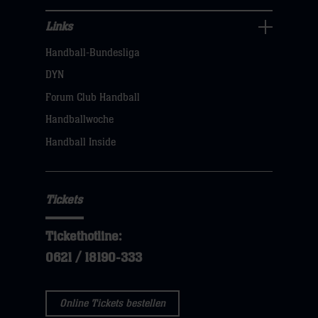
Links
Links
Handball-Bundesliga
Navigation
öffnen,
DYN
dann
Forum Club Handball
klicken
Handballwoche
sie
Handball Inside
hier
Tickets
Tickethotline:
0621 / 18190-333
Online Tickets bestellen