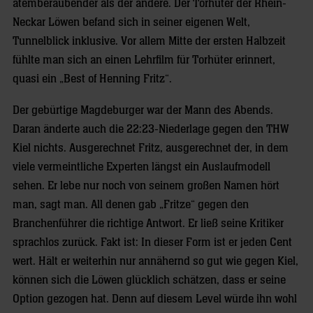
atemberaubender als der andere. Der Torhüter der Rhein-
Neckar Löwen befand sich in seiner eigenen Welt,
Tunnelblick inklusive. Vor allem Mitte der ersten Halbzeit
fühlte man sich an einen Lehrfilm für Torhüter erinnert,
quasi ein „Best of Henning Fritz“.
Der gebürtige Magdeburger war der Mann des Abends.
Daran änderte auch die 22:23-Niederlage gegen den THW
Kiel nichts. Ausgerechnet Fritz, ausgerechnet der, in dem
viele vermeintliche Experten längst ein Auslaufmodell
sehen. Er lebe nur noch von seinem großen Namen hört
man, sagt man. All denen gab „Fritze“ gegen den
Branchenführer die richtige Antwort. Er ließ seine Kritiker
sprachlos zurück. Fakt ist: In dieser Form ist er jeden Cent
wert. Hält er weiterhin nur annähernd so gut wie gegen Kiel,
können sich die Löwen glücklich schätzen, dass er seine
Option gezogen hat. Denn auf diesem Level würde ihn wohl