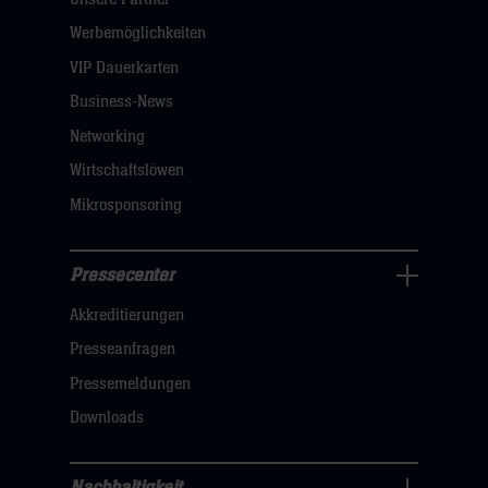
Navigation
öffnen,
Werbemöglichkeiten
dann
VIP Dauerkarten
klicken
Business-News
sie
Networking
hier
Wirtschaftslöwen
Mikrosponsoring
Pressecenter
Business
Akkreditierungen
Navigation
öffnen,
Presseanfragen
dann
Pressemeldungen
klicken
Downloads
sie
hier