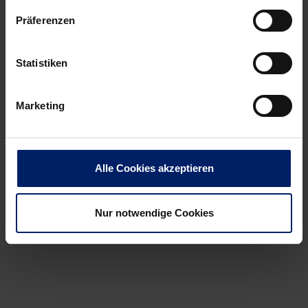
Präferenzen
Wenn du per E-Mail über Aktuelles aus der Löwenwelt
Statistiken
informiert werden willst, kannst du den Rhein-Neckar Löwen
Newsletter
hier abonnieren
.
Marketing
Post
Alle News anzeigen
previous
newst
navigation
Alle Cookies akzeptieren
News:
News:
Sigurðsson
„Schämen
fällt
muss
Nur notwendige Cookies
voraussichtlich
sich
zwölf
keiner“
Wochen
aus