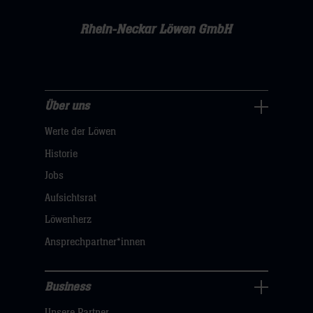
Rhein-Neckar Löwen GmbH
Über uns
Über
Werte der Löwen
uns
Navigation
Historie
öffnen,
Jobs
dann
Aufsichtsrat
klicken
Löwenherz
sie
Ansprechpartner*innen
hier
Business
Pressecenter
Unsere Partner