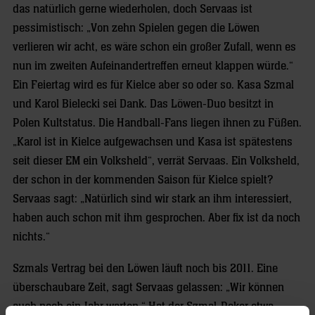
das natürlich gerne wiederholen, doch Servaas ist
pessimistisch: „Von zehn Spielen gegen die Löwen
verlieren wir acht, es wäre schon ein großer Zufall, wenn es
nun im zweiten Aufeinandertreffen erneut klappen würde.“
Ein Feiertag wird es für Kielce aber so oder so. Kasa Szmal
und Karol Bielecki sei Dank. Das Löwen-Duo besitzt in
Polen Kultstatus. Die Handball-Fans liegen ihnen zu Füßen.
„Karol ist in Kielce aufgewachsen und Kasa ist spätestens
seit dieser EM ein Volksheld“, verrät Servaas. Ein Volksheld,
der schon in der kommenden Saison für Kielce spielt?
Servaas sagt: „Natürlich sind wir stark an ihm interessiert,
haben auch schon mit ihm gesprochen. Aber fix ist da noch
nichts.“
Szmals Vertrag bei den Löwen läuft noch bis 2011. Eine
überschaubare Zeit, sagt Servaas gelassen: „Wir können
auch noch ein Jahr warten.“ Hat der Szmal-Poker etwa