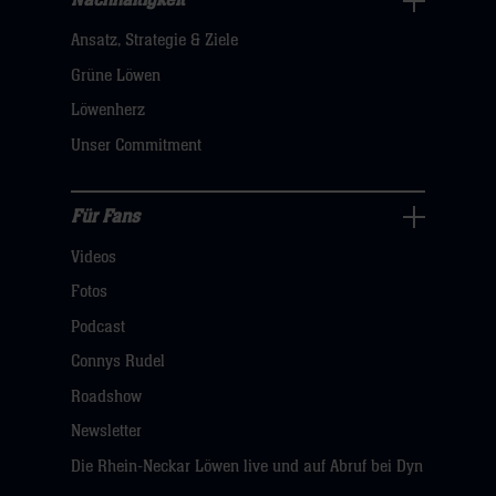
Nachhaltigkeit
Nachhaltigkeit
Ansatz, Strategie & Ziele
Navigation
öffnen,
Grüne Löwen
dann
Löwenherz
klicken
Unser Commitment
sie
hier
Für Fans
Für
Videos
Fans
Navigation
Fotos
öffnen,
Podcast
dann
Connys Rudel
klicken
Roadshow
sie
Newsletter
hier
Die Rhein-Neckar Löwen live und auf Abruf bei Dyn