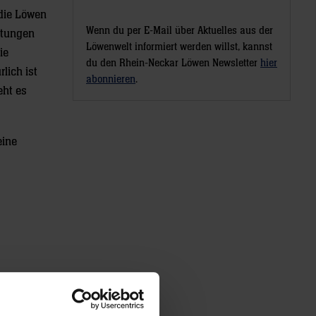
 die Löwen
Wenn du per E-Mail über Aktuelles aus der
stungen
Löwenwelt informiert werden willst, kannst
ie
du den Rhein-Neckar Löwen Newsletter
hier
lich ist
abonnieren
.
eht es
eine