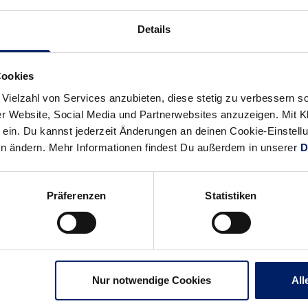
News:
News:
Details
Kurzfristiger
Kantersieg
Torwartwechsel
in
Balingen
Cookies
 Vielzahl von Services anzubieten, diese stetig zu verbessern
r Website, Social Media und Partnerwebsites anzuzeigen. Mit Kli
ein. Du kannst jederzeit Änderungen an deinen Cookie-Einstell
en ändern. Mehr Informationen findest Du außerdem in unserer
D
Präferenzen
Statistiken
Nur notwendige Cookies
All