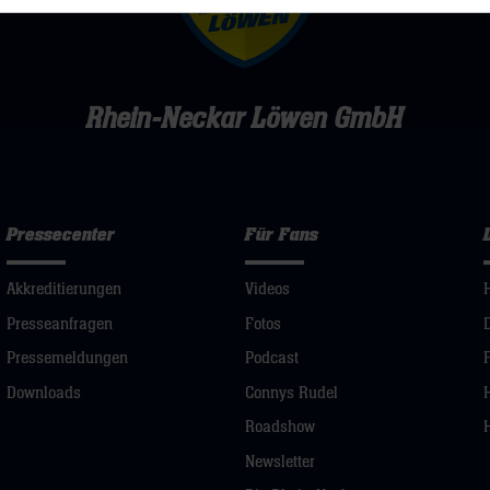
Rhein-Neckar Löwen GmbH
Pressecenter
Für Fans
Akkreditierungen
Videos
Presseanfragen
Fotos
Pressemeldungen
Podcast
Downloads
Connys Rudel
Roadshow
Newsletter