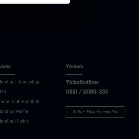
Links
Tickets
Tickethotline:
Handball-Bundesliga
0621 / 18190-333
DYN
Forum Club Handball
Handballwoche
Online Tickets bestellen
Handball Inside