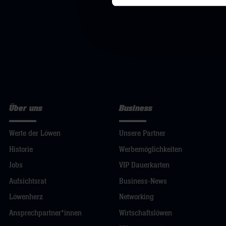
Über uns
Business
Werte der Löwen
Unsere Partner
Historie
Werbemöglichkeiten
Jobs
VIP Dauerkarten
Aufsichtsrat
Business-News
Löwenherz
Networking
Ansprechpartner*innen
Wirtschaftslöwen