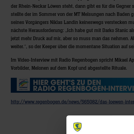
der Rhein-Neckar Löwen steht, dann gibt es für die Gegner se
stellte der im Sommer von der MT Melsungen nach Baden gew
seines Vorgängers Niklas Landin keineswegs verstecken mus
nächste Herausforderung: „Ich habe gut mit Darko Stanic als T
jetzt mehr Druck auf mir, aber so muss man das nehmen. 
weiter.“, so der Keeper über die momentane Situation auf se
Im Video-Interview mit Radio Regenbogen spricht Mikael A
Vorbilder, Melonen auf dem Kopf und abgestellte Rituale.
http://www.regenbogen.de/news/565082/das-loewen-inter
Post