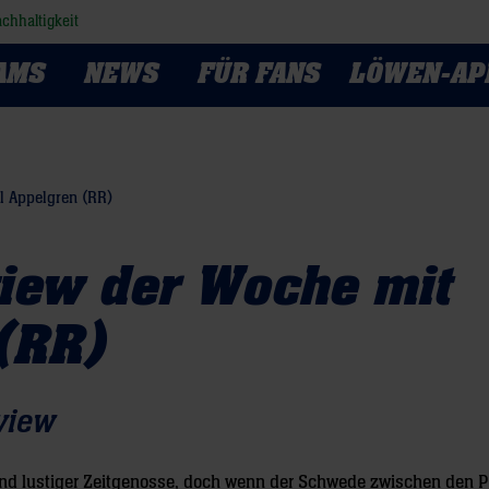
chhaltigkeit
AMS
NEWS
FÜR FANS
LÖWEN-AP
l Appelgren (RR)
view der Woche mit
 (RR)
view
und lustiger Zeitgenosse, doch wenn der Schwede zwischen den P