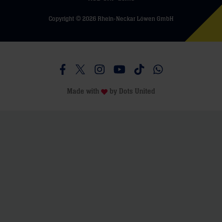
Copyright © 2026 Rhein-Neckar Löwen GmbH
Besucht uns auf Facebook
Besucht uns auf Twitter
Besucht uns auf Instagram
Besucht uns auf Youtube
Besucht uns auf TikTo
Besucht uns auf 
Made with
by
Dots United