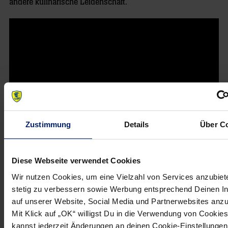
andere kulinarische Leidenschaft.
Zustimmung
Details
Über C
Diese Webseite verwendet Cookies
Wir nutzen Cookies, um eine Vielzahl von Services anzubiet
NEWSLETTER
stetig zu verbessern sowie Werbung entsprechend Deinen I
auf unserer Website, Social Media und Partnerwebsites anz
Wenn du per E-Mail über Aktuelles aus der Löwenwelt
Mit Klick auf „OK“ willigst Du in die Verwendung von Cookies
informiert werden willst, kannst du den Rhein-Neckar Löwen
kannst jederzeit Änderungen an deinen Cookie-Einstellungen