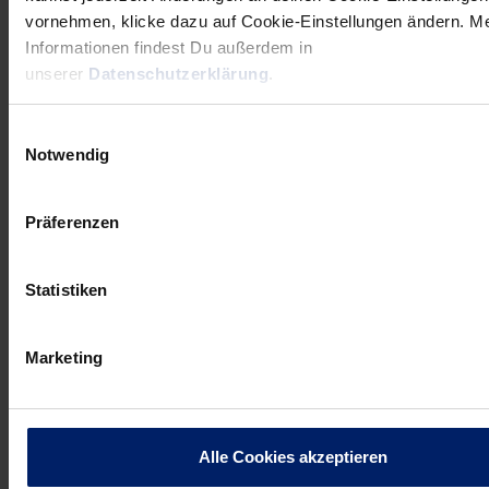
Newsletter
hier abonnieren
.
vornehmen, klicke dazu auf Cookie-Einstellungen ändern. M
Informationen findest Du außerdem in
unserer
Datenschutzerklärung
.
Post
Alle News anzeigen
previous
newst
navigation
Einwilligungsauswahl
News:
News:
Notwendig
Exklusiver
Junglöwen
Lagerverkauf
werfen
Präferenzen
mit
Titelverteidiger
Roadshow
raus
und
Statistiken
Spieler-
Besuch
Marketing
Alle Cookies akzeptieren