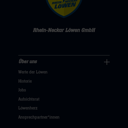
Rhein-Neckar Löwen GmbH
Über uns
Über
Werte der Löwen
uns
Navigation
Historie
öffnen,
Jobs
dann
Aufsichtsrat
klicken
Löwenherz
sie
Ansprechpartner*innen
hier