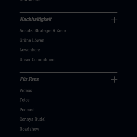
sie
hier
Nachhaltigkeit
Nachhaltigkeit
Ansatz, Strategie & Ziele
Navigation
öffnen,
Grüne Löwen
dann
Löwenherz
klicken
Unser Commitment
sie
hier
Für Fans
Für
Videos
Fans
Navigation
Fotos
öffnen,
Podcast
dann
Connys Rudel
klicken
Roadshow
sie