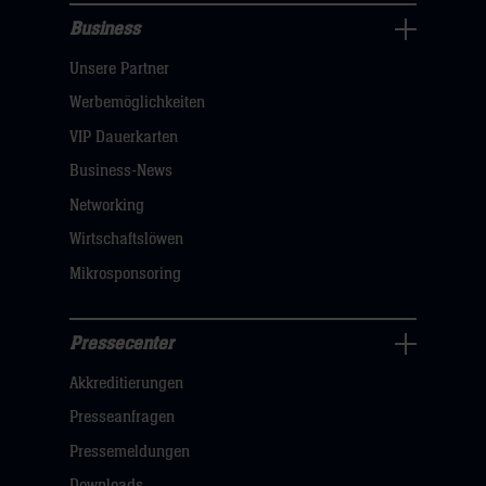
Business
Pressecenter
Unsere Partner
Navigation
öffnen,
Werbemöglichkeiten
dann
VIP Dauerkarten
klicken
Business-News
sie
Networking
hier
Wirtschaftslöwen
Mikrosponsoring
Pressecenter
Business
Akkreditierungen
Navigation
öffnen,
Presseanfragen
dann
Pressemeldungen
klicken
Downloads