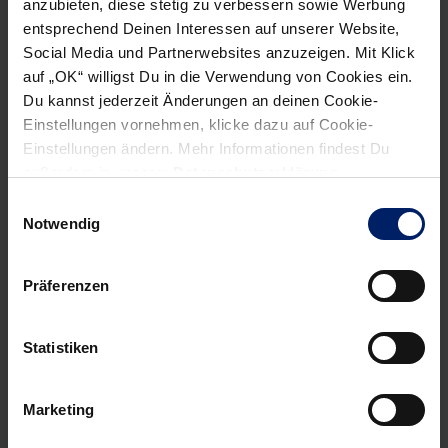
anzubieten, diese stetig zu verbessern sowie Werbung
entsprechend Deinen Interessen auf unserer Website,
Social Media und Partnerwebsites anzuzeigen. Mit Klick
auf „OK“ willigst Du in die Verwendung von Cookies ein.
Du kannst jederzeit Änderungen an deinen Cookie-
Einstellungen vornehmen, klicke dazu auf Cookie-
Wenn du per E-Mail über Aktuelles aus der Löwenwelt
Einstellungen ändern. Mehr Informationen findest Du
informiert werden willst, kannst du den Rhein-Neckar Löwen
außerdem in unserer
Datenschutzerklärung
.
Newsletter
hier abonnieren
.
Einwilligungsauswahl
Notwendig
Post
Alle News anzeigen
Präferenzen
previous
newst
navigation
News:
News:
Nordbaden-
Löwen
Statistiken
Derby
on
geht
the
Marketing
an
Road: