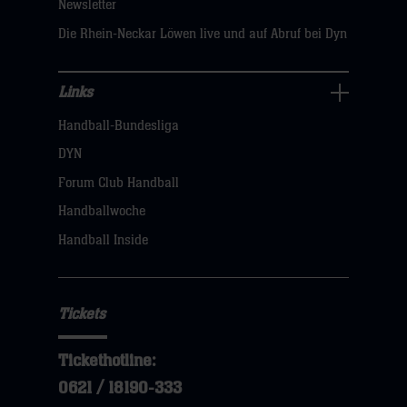
Newsletter
hier
Die Rhein-Neckar Löwen live und auf Abruf bei Dyn
Links
Links
Handball-Bundesliga
Navigation
öffnen,
DYN
dann
Forum Club Handball
klicken
Handballwoche
sie
Handball Inside
hier
Tickets
Tickethotline:
0621 / 18190-333