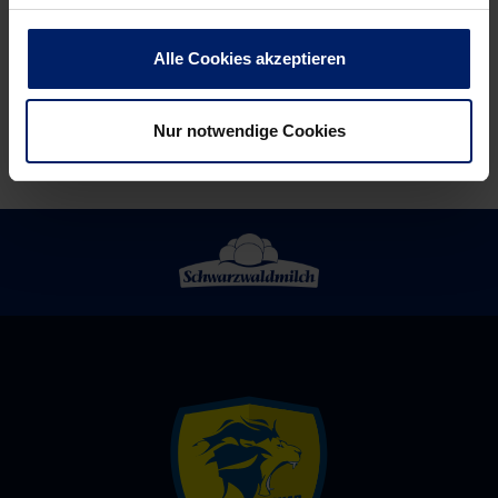
Leutershausen
Natio-
Debüt,
Alle Cookies akzeptieren
direkte
Duelle
und
Nur notwendige Cookies
knappe
Siege