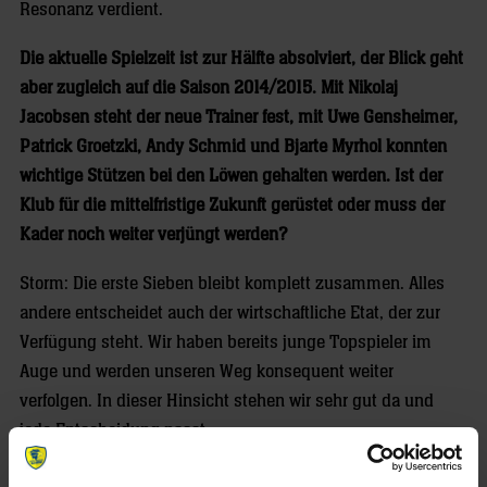
Resonanz verdient.
Die aktuelle Spielzeit ist zur Hälfte absolviert, der Blick geht
aber zugleich auf die Saison 2014/2015. Mit Nikolaj
Jacobsen steht der neue Trainer fest, mit Uwe Gensheimer,
Patrick Groetzki, Andy Schmid und Bjarte Myrhol konnten
wichtige Stützen bei den Löwen gehalten werden. Ist der
Klub für die mittelfristige Zukunft gerüstet oder muss der
Kader noch weiter verjüngt werden?
Storm: Die erste Sieben bleibt komplett zusammen. Alles
andere entscheidet auch der wirtschaftliche Etat, der zur
Verfügung steht. Wir haben bereits junge Topspieler im
Auge und werden unseren Weg konsequent weiter
verfolgen. In dieser Hinsicht stehen wir sehr gut da und
jede Entscheidung passt.
Nikolaj Jacobsen steht im Ruf, gut mit jungen Spielern