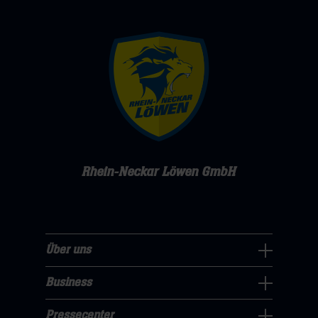
Rhein-Neckar Löwen GmbH
Über uns
Über
uns
Business
Pressecenter
Navigation
Navigation
Pressecenter
öffnen,