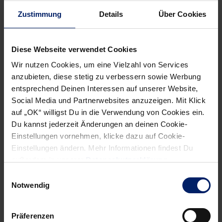
arbeiten zu können. Zuletzt sind Namen wie Mads Mensah
Zustimmung
Details
Über Cookies
Larsen von Jacobsens aktuellem Klub Aalborg oder Harald
Reinkind gefallen. Larsen ist 22 Jahre alt, Reinkind erst 21.
Diese Webseite verwendet Cookies
Würden solche Spieler in das Löwen-Konzept passen?
Wir nutzen Cookies, um eine Vielzahl von Services
Storm: Wir haben jetzt mit Gudmundur Gudmundsson
anzubieten, diese stetig zu verbessern sowie Werbung
einen sehr guten Trainer, der erfolgreich arbeitet. Alles
entsprechend Deinen Interessen auf unserer Website,
andere ist Zukunftsmusik. Nikolaj Jacobsen hat in Aalborg
Social Media und Partnerwebsites anzuzeigen. Mit Klick
eine junge Truppe, muss sich in der Bundesliga allerdings
auf „OK“ willigst Du in die Verwendung von Cookies ein.
Du kannst jederzeit Änderungen an deinen Cookie-
auch erst einmal beweisen. Ich hoffe, er kann die gute
Einstellungen vornehmen, klicke dazu auf Cookie-
Arbeit von Gudmundur hier bei uns fortführen. Die
Einstellungen ändern. Mehr Informationen findest Du
genannten Spieler sind klasse und würden natürlich in
außerdem in unserer
Datenschutzerklärung
.
unsere Philosophie passen. Aber das tun sie bei anderen
Einwilligungsauswahl
Klubs auch.
Notwendig
Im Januar steht die Europameisterschaft in Dänemark an,
erstmals finden die kontinentalen Titelkämpfe ohne
Präferenzen