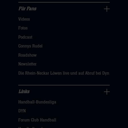
hier
Für Fans
Für
Videos
Fans
Navigation
Fotos
öffnen,
Podcast
dann
Connys Rudel
klicken
Roadshow
sie
Newsletter
hier
Die Rhein-Neckar Löwen live und auf Abruf bei Dyn
Links
Links
Handball-Bundesliga
Navigation
öffnen,
DYN
dann
Forum Club Handball
klicken