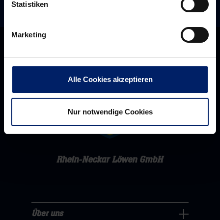
Statistiken
(RR)
Marketing
Alle Cookies akzeptieren
Nur notwendige Cookies
Rhein-Neckar Löwen GmbH
Über uns
Über