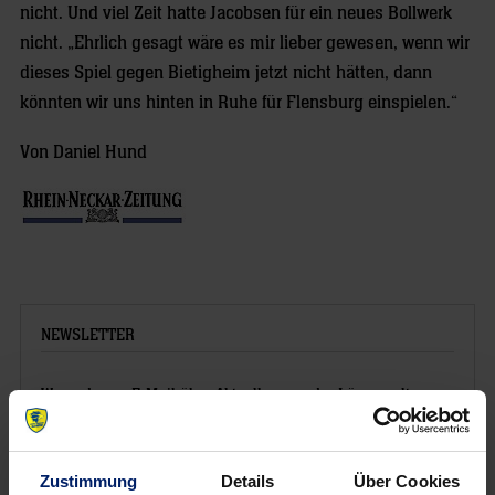
nicht. Und viel Zeit hatte Jacobsen für ein neues Bollwerk
nicht. „Ehrlich gesagt wäre es mir lieber gewesen, wenn wir
dieses Spiel gegen Bietigheim jetzt nicht hätten, dann
könnten wir uns hinten in Ruhe für Flensburg einspielen.“
Von Daniel Hund
NEWSLETTER
Wenn du per E-Mail über Aktuelles aus der Löwenwelt
informiert werden willst, kannst du den Rhein-Neckar Löwen
Newsletter
hier abonnieren
.
Zustimmung
Details
Über Cookies