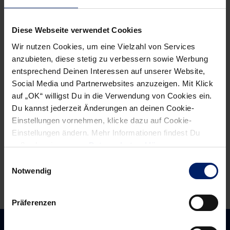
Post
Alle News anzeigen
previous
newst
Diese Webseite verwendet Cookies
navigation
News:
News:
Wir nutzen Cookies, um eine Vielzahl von Services
Nach
100.000
anzubieten, diese stetig zu verbessern sowie Werbung
Guardiola-
Fans
entsprechend Deinen Interessen auf unserer Website,
Social Media und Partnerwebsites anzuzeigen. Mit Klick
Ausfall:
auf
auf „OK“ willigst Du in die Verwendung von Cookies ein.
Löwen
Facebook
Du kannst jederzeit Änderungen an deinen Cookie-
suchen
–
Einstellungen vornehmen, klicke dazu auf Cookie-
Alternativen-
Meilenstein
Einstellungen ändern. Mehr Informationen findest Du
Nikolaj
für
außerdem in unserer
Datenschutzerklärung
.
Jacobsen
die
Einwilligungsauswahl
und
Rhein-
Notwendig
Stefan
Neckar
Kneer
Löwen
Präferenzen
im
Interview