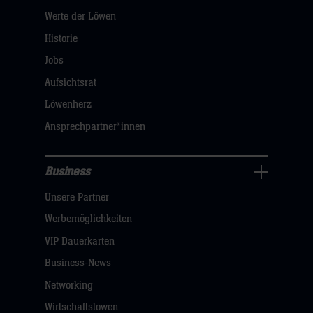
Werte der Löwen
uns
Navigation
Historie
öffnen,
Jobs
dann
Aufsichtsrat
klicken
Löwenherz
sie
Ansprechpartner*innen
hier
Business
Pressecenter
Unsere Partner
Navigation
öffnen,
Werbemöglichkeiten
dann
VIP Dauerkarten
klicken
Business-News
sie
Networking
hier
Wirtschaftslöwen