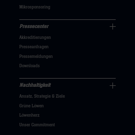
Mikrosponsoring
Pressecenter
Business
Akkreditierungen
Navigation
öffnen,
Presseanfragen
dann
Pressemeldungen
klicken
Downloads
sie
hier
Nachhaltigkeit
Nachhaltigkeit
Ansatz, Strategie & Ziele
Navigation
öffnen,
Grüne Löwen
dann
Löwenherz
klicken
Unser Commitment
sie