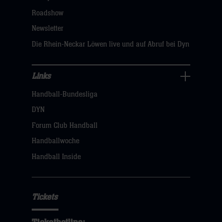
klicken
Roadshow
sie
Newsletter
hier
Die Rhein-Neckar Löwen live und auf Abruf bei Dyn
Links
Links
Handball-Bundesliga
Navigation
öffnen,
DYN
dann
Forum Club Handball
klicken
Handballwoche
sie
Handball Inside
hier
Tickets