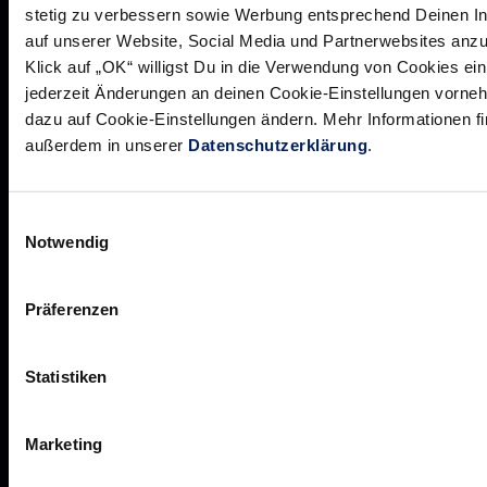
stetig zu verbessern sowie Werbung entsprechend Deinen I
auf unserer Website, Social Media und Partnerwebsites anzu
Klick auf „OK“ willigst Du in die Verwendung von Cookies ei
jederzeit Änderungen an deinen Cookie-Einstellungen vorneh
dazu auf Cookie-Einstellungen ändern. Mehr Informationen f
außerdem in unserer
Datenschutzerklärung
.
Rhein-Neckar Löwen GmbH
Einwilligungsauswahl
Notwendig
Über uns
Über
Präferenzen
Werte der Löwen
uns
Navigation
Historie
Statistiken
öffnen,
Jobs
dann
Aufsichtsrat
Marketing
klicken
Löwenherz
sie