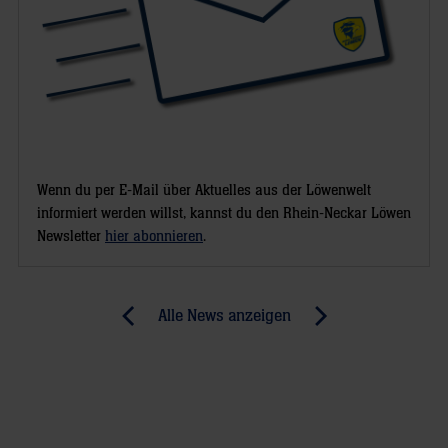
Wenn du per E-Mail über Aktuelles aus der Löwenwelt
informiert werden willst, kannst du den Rhein-Neckar Löwen
Newsletter
hier abonnieren
.
Post
Alle News anzeigen
previous
newst
navigation
News:
News:
Halbfinale
Löwen
beim
treffen
BGV
in