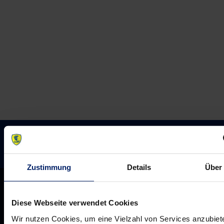
Handball
Quali
Cup
zur
steht:
European
Löwen
League
treffen
auf
auf
einen
Göppingen
alten
Bekannten
Zustimmung
Details
Über
Diese Webseite verwendet Cookies
Wir nutzen Cookies, um eine Vielzahl von Services anzubiet