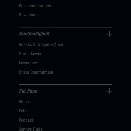
dann
Pressemeldungen
klicken
Downloads
sie
hier
Nachhaltigkeit
Nachhaltigkeit
Ansatz, Strategie & Ziele
Navigation
öffnen,
Grüne Löwen
dann
Löwenherz
klicken
Unser Commitment
sie
hier
Für Fans
Für
Videos
Fans
Navigation
Fotos
öffnen,
Podcast
dann
Connys Rudel