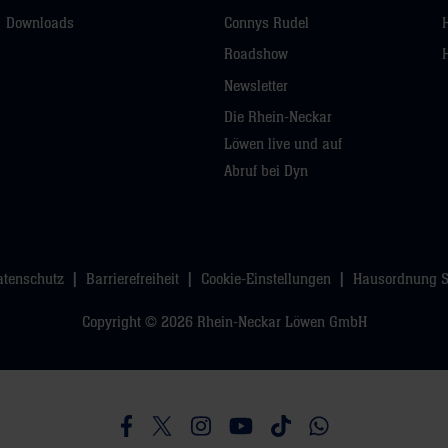
Downloads
Connys Rudel
Roadshow
Newsletter
Die Rhein-Neckar
Löwen live und auf
Abruf bei Dyn
atenschutz
Barrierefreiheit
Cookie-Einstellungen
Hausordnung 
Copyright © 2026 Rhein-Neckar Löwen GmbH
Besucht uns auf Facebook
Besucht uns auf Twitter
Besucht uns auf Instagram
Besucht uns auf Youtube
Besucht uns auf TikTo
Besucht uns auf 