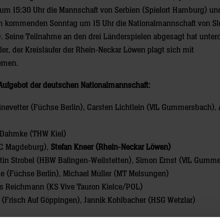
m 15:30 Uhr die Mannschaft von Serbien (Spielort Hamburg) u
m kommenden Sonntag um 15 Uhr die Nationalmannschaft von Sl
l). Seine Teilnahme an den drei Länderspielen abgesagt hat unte
er, der Kreisläufer der Rhein-Neckar Löwen plagt sich mit
emen.
 Aufgebot der deutschen Nationalmannschaft:
inevetter (Füchse Berlin), Carsten Lichtlein (VfL Gummersbach),
 Dahmke (THW Kiel)
SC Magdeburg),
Stefan Kneer (Rhein-Neckar Löwen)
tin Strobel (HBW Balingen-Weilstetten), Simon Ernst (VfL Gumm
e (Füchse Berlin), Michael Müller (MT Melsungen)
as Reichmann (KS Vive Tauron Kielce/POL)
(Frisch Auf Göppingen), Jannik Kohlbacher (HSG Wetzlar)