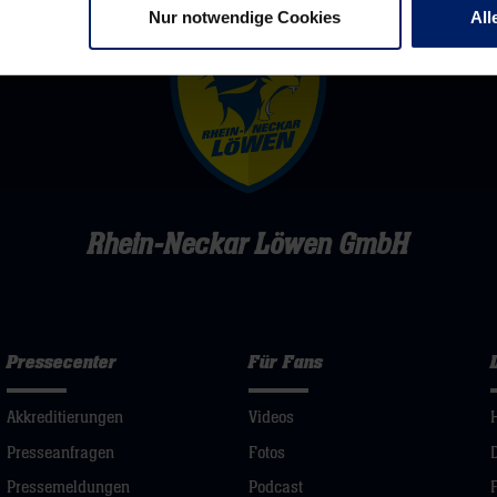
Nur notwendige Cookies
All
Rhein-Neckar Löwen GmbH
Pressecenter
Für Fans
Akkreditierungen
Videos
Presseanfragen
Fotos
Pressemeldungen
Podcast