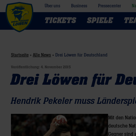
Über uns
Business
Pressecenter
Na
TICKETS
SPIELE
TE
Startseite
»
Alle News
»
Drei Löwen für Deutschland
Veröffentlichung:
4. November 2015
Drei Löwen für De
Hendrik Pekeler muss Länderspi
Mit den Natio
deutsche Na
Gegner sind a