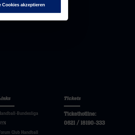
e Cookies akzeptieren
Links
Tickets
Tickethotline:
Handball-Bundesliga
0621 / 18190-333
DYN
Forum Club Handball