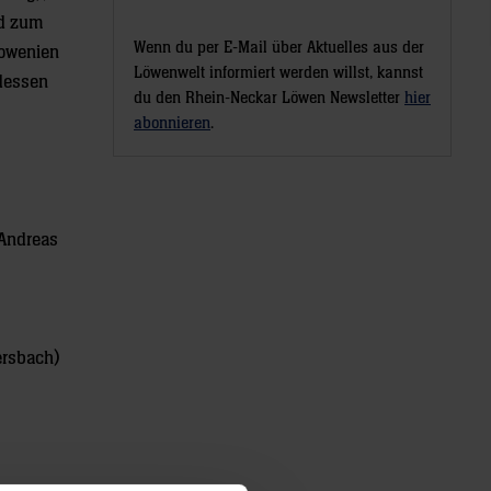
nd zum
Wenn du per E-Mail über Aktuelles aus der
owenien
Löwenwelt informiert werden willst, kannst
rdessen
du den Rhein-Neckar Löwen Newsletter
hier
abonnieren
.
 Andreas
ersbach)