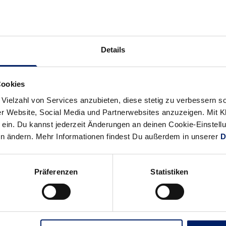
Alle News anzeigen
Details
previous
newst
News:
News:
Rhein-
Löwen
Cookies
Neckar
in
 Vielzahl von Services anzubieten, diese stetig zu verbessern
Löwen:
der
r Website, Social Media und Partnerwebsites anzuzeigen. Mit Kli
„Ein-
Golden
ein. Du kannst jederzeit Änderungen an deinen Cookie-Einstell
Tore-
League
en ändern. Mehr Informationen findest Du außerdem in unserer
D
Siege
sind
Präferenzen
Statistiken
immer
besonders
schön“
(RNZ)