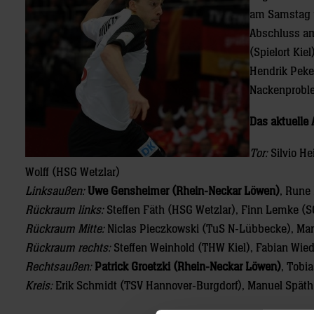
am Samstag u
Abschluss a
(Spielort Kie
Hendrik Pekel
Nackenprobl
Das aktuelle
Tor:
Silvio He
Wolff (HSG Wetzlar)
Linksaußen:
Uwe Gensheimer (Rhein-Neckar Löwen)
, Rune
Rückraum links:
Steffen Fäth (HSG Wetzlar), Finn Lemke (
Rückraum Mitte:
Niclas Pieczkowski (TuS N-Lübbecke), Mar
Rückraum rechts:
Steffen Weinhold (THW Kiel), Fabian Wied
Rechtsaußen:
Patrick Groetzki (Rhein-Neckar Löwen)
, Tobi
Kreis:
Erik Schmidt (TSV Hannover-Burgdorf), Manuel Späth 