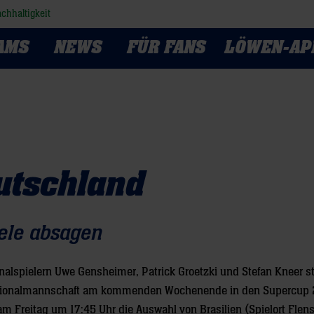
chhaltigkeit
AMS
NEWS
FÜR FANS
LÖWEN-AP
utschland
ele absagen
nalspielern Uwe Gensheimer, Patrick Groetzki und Stefan Kneer st
tionalmannschaft am kommenden Wochenende in den Supercup 
m Freitag um 17:45 Uhr die Auswahl von Brasilien (Spielort Flen