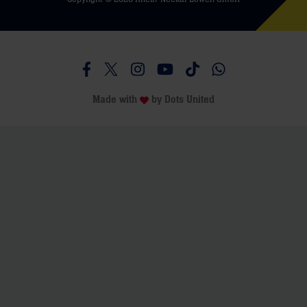
Besucht uns auf Facebook
Besucht uns auf Twitter
Besucht uns auf Instagram
Besucht uns auf Youtube
Besucht uns auf TikTo
Besucht uns auf 
Made with
by
Dots United