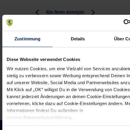
Post
Alle News anzeigen
previous
newst
navigation
News:
News:
„Vielleicht
Hier
Zustimmung
Details
Über C
wird
geht’s
nächstes
zur
Jahr
Löwen
Diese Webseite verwendet Cookies
mein
Geister
Wir nutzen Cookies, um eine Vielzahl von Services anzubiet
Jahr“
Show
stetig zu verbessern sowie Werbung entsprechend Deinen I
auf unserer Website, Social Media und Partnerwebsites anz
Mit Klick auf „OK“ willigst Du in die Verwendung von Cookies
kannst jederzeit Änderungen an deinen Cookie-Einstellungen
vornehmen, klicke dazu auf Cookie-Einstellungen ändern. M
Informationen findest Du außerdem in
unserer
Datenschutzerklärung
.