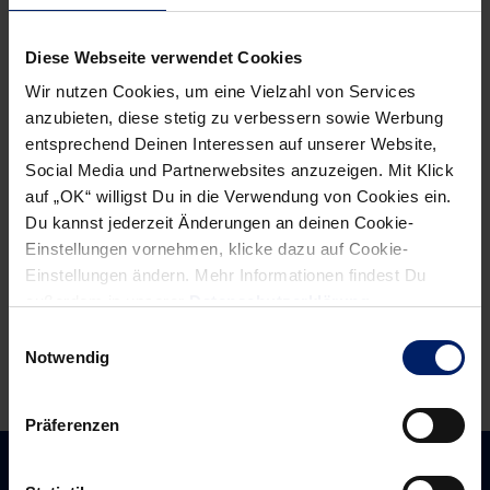
Post
Alle News anzeigen
previous
newst
navigation
Diese Webseite verwendet Cookies
News:
News:
Wir nutzen Cookies, um eine Vielzahl von Services
Schlafstörung
Routiniers
anzubieten, diese stetig zu verbessern sowie Werbung
fehlen
entsprechend Deinen Interessen auf unserer Website,
Social Media und Partnerwebsites anzuzeigen. Mit Klick
auf „OK“ willigst Du in die Verwendung von Cookies ein.
Du kannst jederzeit Änderungen an deinen Cookie-
Einstellungen vornehmen, klicke dazu auf Cookie-
Einstellungen ändern. Mehr Informationen findest Du
außerdem in unserer
Datenschutzerklärung
.
Einwilligungsauswahl
Notwendig
Präferenzen