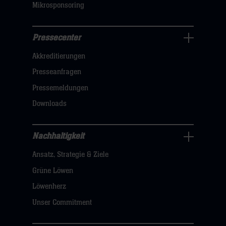
Mikrosponsoring
Pressecenter
Business
Akkreditierungen
Navigation
öffnen,
Presseanfragen
dann
Pressemeldungen
klicken
Downloads
sie
hier
Nachhaltigkeit
Nachhaltigkeit
Ansatz, Strategie & Ziele
Navigation
öffnen,
Grüne Löwen
dann
Löwenherz
klicken
Unser Commitment
sie
hier