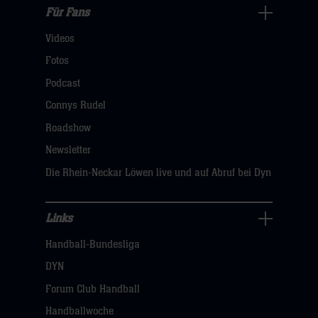
Für Fans
Für
Videos
Fans
Navigation
Fotos
öffnen,
Podcast
dann
Connys Rudel
klicken
Roadshow
sie
Newsletter
hier
Die Rhein-Neckar Löwen live und auf Abruf bei Dyn
Links
Links
Handball-Bundesliga
Navigation
öffnen,
DYN
dann
Forum Club Handball
klicken
Handballwoche