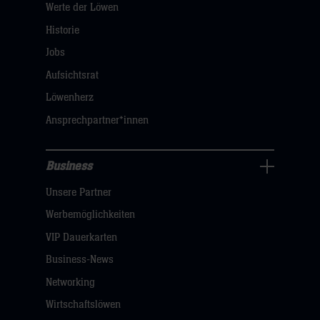
Werte der Löwen
uns
Navigation
Historie
öffnen,
Jobs
dann
Aufsichtsrat
klicken
Löwenherz
sie
Ansprechpartner*innen
hier
Business
Pressecenter
Unsere Partner
Navigation
öffnen,
Werbemöglichkeiten
dann
VIP Dauerkarten
klicken
Business-News
sie
Networking
hier
Wirtschaftslöwen