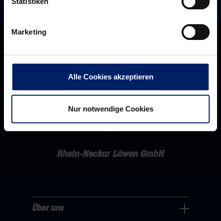
Statistiken
Marketing
Alle Cookies akzeptieren
Nur notwendige Cookies
Rhein-Neckar Löwen GmbH
Über uns
Über