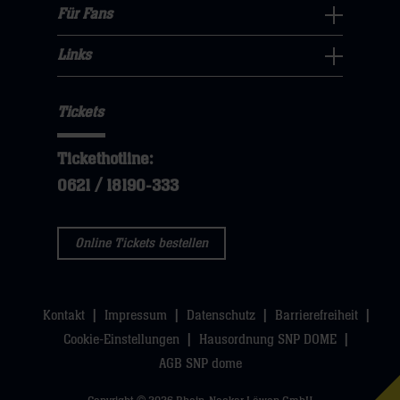
sie
Navigation
Für Fans
dann
sie
Für
hier
öffnen,
klicken
hier
Fans
Links
dann
sie
Links
Navigation
klicken
hier
Navigation
öffnen,
sie
Tickets
öffnen,
dann
hier
dann
klicken
Tickethotline:
klicken
sie
0621 / 18190-333
sie
hier
hier
Online Tickets bestellen
Kontakt
Impressum
Datenschutz
Barrierefreiheit
Cookie-Einstellungen
Hausordnung SNP DOME
AGB SNP dome