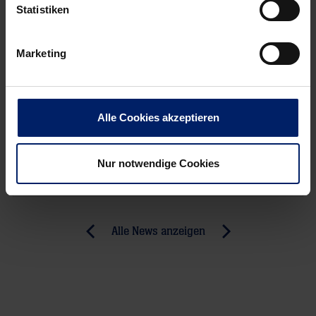
Statistiken
Marketing
Alle Cookies akzeptieren
Wenn du per E-Mail über Aktuelles aus der Löwenwelt
informiert werden willst, kannst du den Rhein-Neckar Löwen
Nur notwendige Cookies
Newsletter
hier abonnieren
.
Post
Alle News anzeigen
previous
newst
navigation
News:
News:
Michael
Zwei
Müller:
Stars,