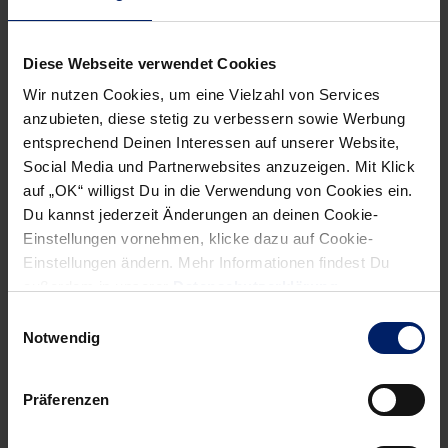
der Gruppe. Tschechien qualifizierte sich mit einem
überraschenden 32:26 über Ungarn für die nächste Runde,
Diese Webseite verwendet Cookies
startet dort allerdings mit 0:4-Zählern. Spanien und
Wir nutzen Cookies, um eine Vielzahl von Services
Frankreich nehmen drei Zähler mit nach Innsbruck.
anzubieten, diese stetig zu verbessern sowie Werbung
entsprechend Deinen Interessen auf unserer Website,
Am Sonntag startet die Hauptrunde in der Olympiahalle mit
Social Media und Partnerwebsites anzuzeigen. Mit Klick
den Partien Deutschland – Frankreich (16:30 Uhr),
auf „OK“ willigst Du in die Verwendung von Cookies ein.
Slowenien – Tschechien (18:30 Uhr) und Spanien – Polen
Du kannst jederzeit Änderungen an deinen Cookie-
(20:30 Uhr).
Einstellungen vornehmen, klicke dazu auf Cookie-
Einstellungen ändern. Mehr Informationen findest Du
außerdem in unserer
Datenschutzerklärung
.
Einwilligungsauswahl
Notwendig
NEWSLETTER
Präferenzen