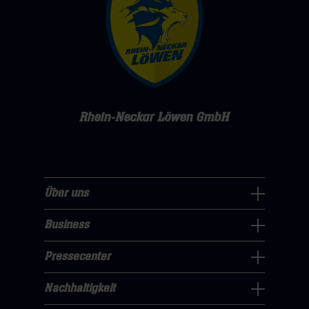
Rhein-Neckar Löwen GmbH
Über uns
Über
uns
Business
Pressecenter
Navigation
Navigation
Pressecenter
öffnen,
Business
öffnen,
dann
Navigation
Nachhaltigkeit
dann
klicken
Nachhaltigkeit
öffnen,
klicken