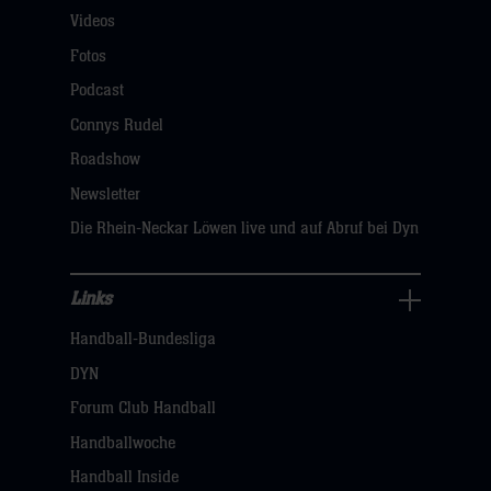
Videos
Fans
Navigation
Fotos
öffnen,
Podcast
dann
Connys Rudel
klicken
Roadshow
sie
Newsletter
hier
Die Rhein-Neckar Löwen live und auf Abruf bei Dyn
Links
Links
Handball-Bundesliga
Navigation
öffnen,
DYN
dann
Forum Club Handball
klicken
Handballwoche
sie
Handball Inside
hier