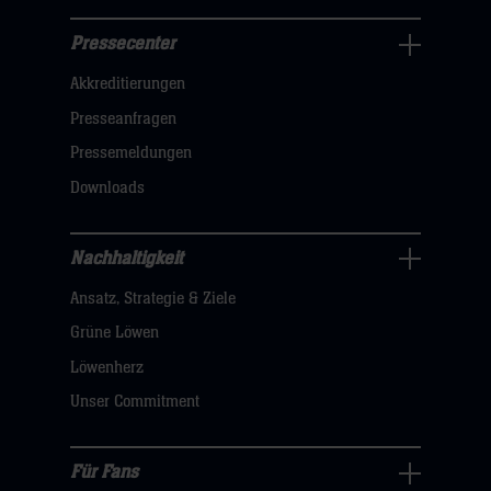
Pressecenter
Business
Akkreditierungen
Navigation
öffnen,
Presseanfragen
dann
Pressemeldungen
klicken
Downloads
sie
hier
Nachhaltigkeit
Nachhaltigkeit
Ansatz, Strategie & Ziele
Navigation
öffnen,
Grüne Löwen
dann
Löwenherz
klicken
Unser Commitment
sie
hier
Für Fans
Für