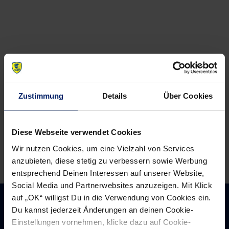
previous
newst
navigation
News:
News:
EM
Mikael
Quali:
Appelgren
Deutschland
ist
mit
Schwedens
Sieg
Handballer
Zustimmung
Details
Über Cookies
–
des
Schweiz
Jahres
mit
Diese Webseite verwendet Cookies
hoher
Wir nutzen Cookies, um eine Vielzahl von Services
Niederlage
anzubieten, diese stetig zu verbessern sowie Werbung
entsprechend Deinen Interessen auf unserer Website,
Social Media und Partnerwebsites anzuzeigen. Mit Klick
auf „OK“ willigst Du in die Verwendung von Cookies ein.
Du kannst jederzeit Änderungen an deinen Cookie-
Einstellungen vornehmen, klicke dazu auf Cookie-