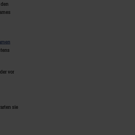
f den
nsames
Namen
stens
der vor
arten sie