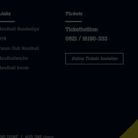
Links
Tickets
Tickethotline:
Handball-Bundesliga
0621 / 18190-333
DYN
Forum Club Handball
Handballwoche
Online Tickets bestellen
Handball Inside
SNP DOME
AGB SNP dome