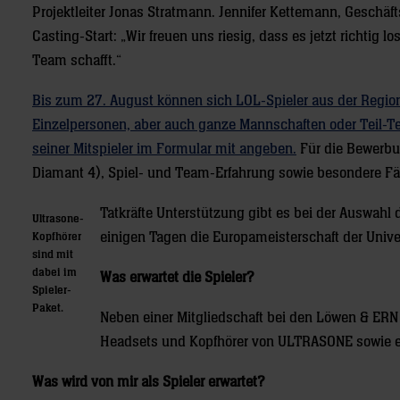
Projektleiter Jonas Stratmann. Jennifer Kettemann, Geschäft
Casting-Start: „Wir freuen uns riesig, dass es jetzt richti
Team schafft.“
Bis zum 27. August können sich LOL-Spieler aus der Regio
Einzelpersonen, aber auch ganze Mannschaften oder Teil-T
seiner Mitspieler im Formular mit angeben.
Für die Bewerbu
Diamant 4), Spiel- und Team-Erfahrung sowie besondere Fä
Tatkräfte Unterstützung gibt es bei der Auswah
Ultrasone-
einigen Tagen die Europameisterschaft der Univ
Kopfhörer
sind mit
dabei im
Was erwartet die Spieler?
Spieler-
Paket.
Neben einer Mitgliedschaft bei den Löwen & ERN 
Headsets und Kopfhörer von ULTRASONE sowie e
Was wird von mir als Spieler erwartet?