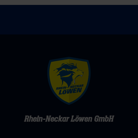
ein
Echtzeit-
Experiment
mit
Tim
Bendzko
Rhein-Neckar Löwen GmbH