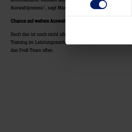
entscheidend, sondern auch das Zwischenmenschliche. Wir 
Auswahlprozess“, sagt Max Breier, Abteilungsleiter des ERN
Chance auf weitere Auswahl
Doch das ist noch nicht alles: Auch Spieler mit einem nie
Training im Leistungszentrum des eSport Rhein-Neckar eing
das Profi-Team offen.
Post
navigation