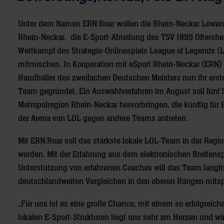
Unter dem Namen ERN:Roar wollen die Rhein-Neckar Löwen
Rhein-Neckar, die E-Sport-Abteilung des TSV 1895 Oftershe
Wettkampf des Strategie-Onlinespiels League of Legends (
mitmischen. In Kooperation mit eSport Rhein-Neckar (ERN)
Handballer des zweifachen Deutschen Meisters nun ihr erst
Team gegründet. Ein Auswahlverfahren im August soll fünf S
Metropolregion Rhein-Neckar hervorbringen, die künftig für 
der Arena von LOL gegen andere Teams antreten.
Mit ERN:Roar soll das stärkste lokale LOL-Team in der Regi
werden. Mit der Erfahrung aus dem elektronischen Breitensp
Unterstützung von erfahrenen Coaches will das Team langfri
deutschlandweiten Vergleichen in den oberen Rängen mitsp
„Für uns ist es eine große Chance, mit einem so erfolgrei
lokalen E-Sport-Strukturen liegt uns sehr am Herzen und wi