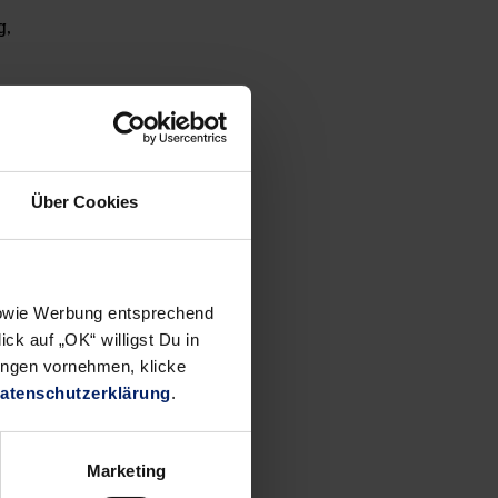
g,
 Uhr
ck-Runden,
Über Cookies
nisation
Das
 sowie Werbung entsprechend
Simulieren
ck auf „OK“ willigst Du in
einer PK
ungen vornehmen, klicke
gehört zur
atenschutzerklärung
.
„Spieler-
Ausbildung“.
Marketing