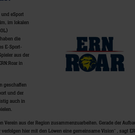
 und eSport
im, im lokalen
LOL)
 haben die
es E-Sport-
pieler aus der
ERN:Roar in
on geschaffen
ort und der
stig auch in
ielen.
chen Verein aus der Region zusammenzuarbeiten. Gerade der Aufba
r verfolgen hier mit den Löwen eine gemeinsame Vision“ , sagt E