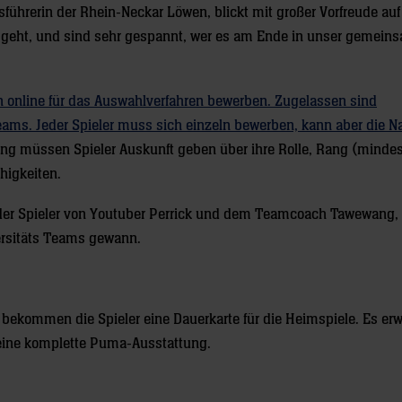
sführerin der Rhein-Neckar Löwen, blickt mit großer Vorfreude au
g losgeht, und sind sehr gespannt, wer es am Ende in unser gemei
n online für das Auswahlverfahren bewerben. Zugelassen sind
eams. Jeder Spieler muss sich einzeln bewerben, kann aber die 
ng müssen Spieler Auskunft geben über ihre Rolle, Rang (minde
higkeiten.
l der Spieler von Youtuber Perrick und dem Teamcoach Tawewang, 
ersitäts Teams gewann.
bekommen die Spieler eine Dauerkarte für die Heimspiele. Es erw
ine komplette Puma-Ausstattung.