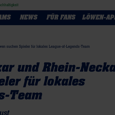
chhaltigkeit
AMS
NEWS
FÜR FANS
LÖWEN-AP
wen suchen Spieler für lokales League-of-Legends-Team
kar und Rhein-Neck
ler für lokales
ds-Team
ust