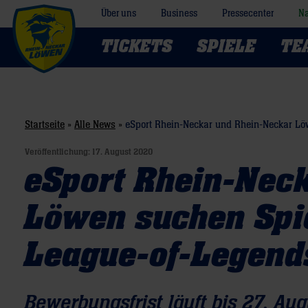
Über uns
Business
Pressecenter
Na
TICKETS
SPIELE
TE
Startseite
»
Alle News
»
eSport Rhein-Neckar und Rhein-Neckar Lö
Veröffentlichung:
17. August 2020
eSport Rhein-Nec
Löwen suchen Spie
League-of-Legen
Bewerbungsfrist läuft bis 27. Aug