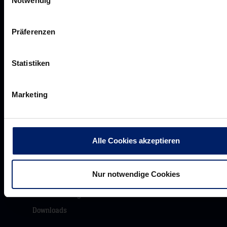
Notwendig
Unsere Partner
Präferenzen
Werbemöglichkeiten
VIP Dauerkarten
Statistiken
Business-News
Networking
Marketing
Wirtschaftslöwen
Mikrosponsoring
Alle Cookies akzeptieren
Akkreditierungen
Nur notwendige Cookies
Presseanfragen
Pressemeldungen
Downloads