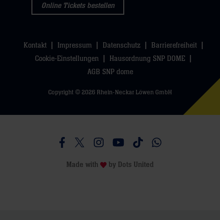
Online Tickets bestellen
Kontakt
Impressum
Datenschutz
Barrierefreiheit
Cookie-Einstellungen
Hausordnung SNP DOME
AGB SNP dome
Copyright © 2026 Rhein-Neckar Löwen GmbH
Besucht uns auf Facebook
Besucht uns auf Twitter
Besucht uns auf Instagram
Besucht uns auf Youtube
Besucht uns auf TikTo
Besucht uns auf 
Made with
by
Dots United