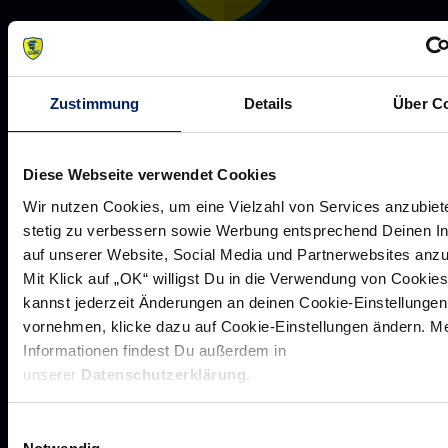
Rhein-Neckar Löwen GmbH
Zustimmung
Details
Über C
Diese Webseite verwendet Cookies
Wir nutzen Cookies, um eine Vielzahl von Services anzubiet
Werte der Löwen
stetig zu verbessern sowie Werbung entsprechend Deinen I
Historie
auf unserer Website, Social Media und Partnerwebsites anz
Mit Klick auf „OK“ willigst Du in die Verwendung von Cookies
Jobs
kannst jederzeit Änderungen an deinen Cookie-Einstellungen
Aufsichtsrat
vornehmen, klicke dazu auf Cookie-Einstellungen ändern. M
Löwenherz
Informationen findest Du außerdem in
unserer
Datenschutzerklärung
.
Ansprechpartner*innen
Einwilligungsauswahl