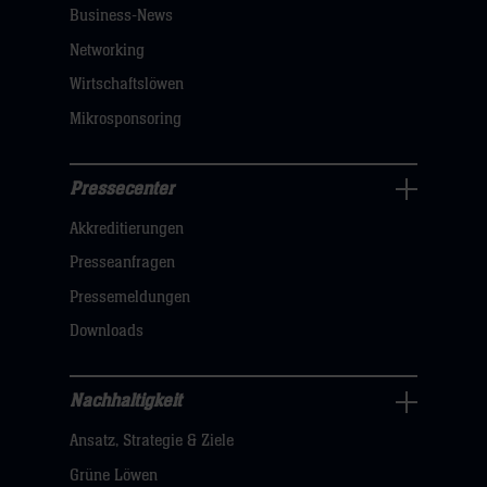
klicken
Business-News
sie
Networking
hier
Wirtschaftslöwen
Mikrosponsoring
Pressecenter
Business
Akkreditierungen
Navigation
öffnen,
Presseanfragen
dann
Pressemeldungen
klicken
Downloads
sie
hier
Nachhaltigkeit
Nachhaltigkeit
Ansatz, Strategie & Ziele
Navigation
öffnen,
Grüne Löwen