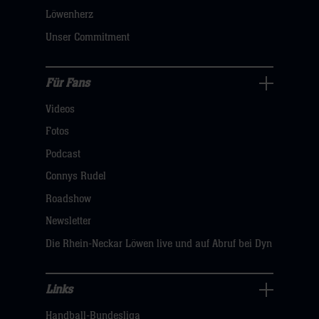
dann
Löwenherz
klicken
Unser Commitment
sie
hier
Für Fans
Für
Videos
Fans
Navigation
Fotos
öffnen,
Podcast
dann
Connys Rudel
klicken
Roadshow
sie
Newsletter
hier
Die Rhein-Neckar Löwen live und auf Abruf bei Dyn
Links
Links
Handball-Bundesliga
Navigation