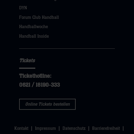
öffnen,
DYN
dann
Forum Club Handball
klicken
Handballwoche
sie
Handball Inside
hier
Tickets
Tickethotline:
0621 / 18190-333
Online Tickets bestellen
Kontakt
Impressum
Datenschutz
Barrierefreiheit