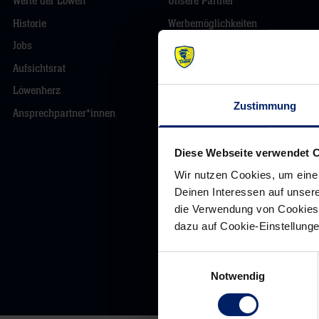
Werte der Löwen
Unsere Partner
Historie
Werbemöglichkeiten
Jobs
VIP Dauerkarten
Aufsichtsrat
Business-News
Löwenherz
Networking
Zustimmung
Ansprechpartner*innen
Wirtschaftslöwen
Mikrosponsoring
Diese Webseite verwendet 
Wir nutzen Cookies, um eine
Deinen Interessen auf unsere
die Verwendung von Cookies 
dazu auf Cookie-Einstellung
Kontakt
Impressum
D
Einwilligungsauswahl
Notwendig