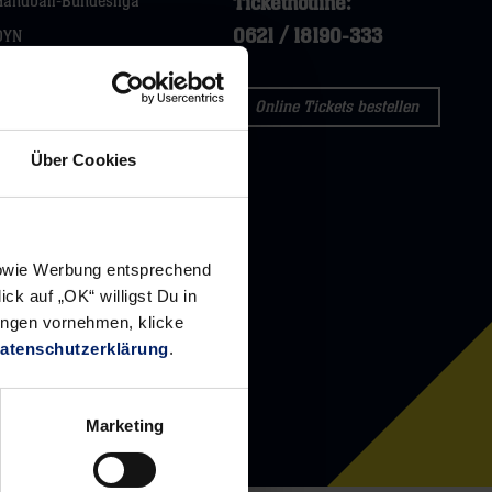
Tickethotline:
Handball-Bundesliga
0621 / 18190-333
DYN
Forum Club Handball
Handballwoche
Online Tickets bestellen
Handball Inside
Über Cookies
 sowie Werbung entsprechend
ck auf „OK“ willigst Du in
ungen vornehmen, klicke
atenschutzerklärung
.
SNP DOME
AGB SNP dome
Marketing