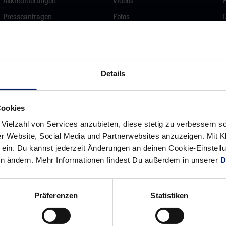
Akkreditierungen
Videos
Presseanfragen
Fotos
Pressemeldungen
Podcast
Downloads
Connys Rudel
Roadshow
Details
Newsletter
Die Rhein-Neckar
Cookies
Löwen live und auf
Abruf bei Dyn
 Vielzahl von Services anzubieten, diese stetig zu verbessern
r Website, Social Media und Partnerwebsites anzuzeigen. Mit Kli
ein. Du kannst jederzeit Änderungen an deinen Cookie-Einstell
en ändern. Mehr Informationen findest Du außerdem in unserer
D
atenschutz
Barrierefreiheit
Cookie-Einstellungen
Hausordnung 
Präferenzen
Statistiken
Copyright © 2026 Rhein-Neckar Löwen GmbH