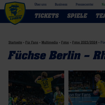
Über uns
Business
Pressecenter
Na
TICKETS
SPIELE
TE
Startseite
»
Für Fans
»
Multimedia
»
Fotos
»
Fotos 2023/2024
»
Fü
Füchse Berlin – R