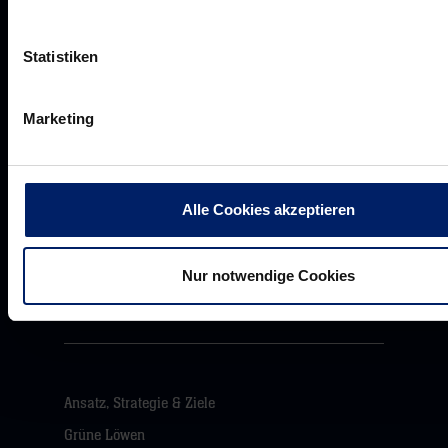
Business-News
Networking
Statistiken
Wirtschaftslöwen
Mikrosponsoring
Marketing
Akkreditierungen
Alle Cookies akzeptieren
Presseanfragen
Pressemeldungen
Nur notwendige Cookies
Downloads
Ansatz, Strategie & Ziele
Grüne Löwen