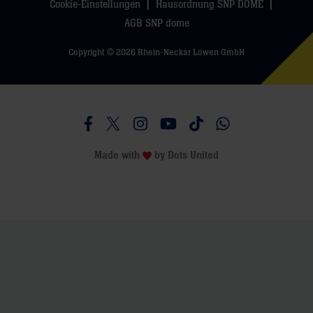
Cookie-Einstellungen
Hausordnung SNP DOME
AGB SNP dome
Copyright © 2026 Rhein-Neckar Löwen GmbH
Besucht uns auf Facebook
Besucht uns auf Twitter
Besucht uns auf Instagram
Besucht uns auf Youtube
Besucht uns auf TikTo
Besucht uns auf 
Made with
by
Dots United