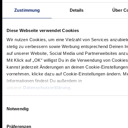
Zustimmung
Details
Über C
Diese Webseite verwendet Cookies
Werte der Löwen
Wir nutzen Cookies, um eine Vielzahl von Services anzubiet
Historie
stetig zu verbessern sowie Werbung entsprechend Deinen I
Jobs
auf unserer Website, Social Media und Partnerwebsites anz
Aufsichtsrat
Mit Klick auf „OK“ willigst Du in die Verwendung von Cookies
kannst jederzeit Änderungen an deinen Cookie-Einstellungen
Löwenherz
vornehmen, klicke dazu auf Cookie-Einstellungen ändern. M
Ansprechpartner*innen
Informationen findest Du außerdem in
unserer
Datenschutzerklärung
.
Einwilligungsauswahl
Unsere Partner
Notwendig
Werbemöglichkeiten
VIP Dauerkarten
Präferenzen