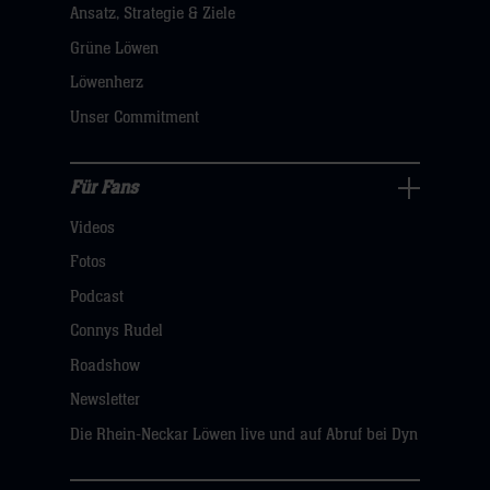
Ansatz, Strategie & Ziele
Navigation
öffnen,
Grüne Löwen
dann
Löwenherz
klicken
Unser Commitment
sie
hier
Für Fans
Für
Videos
Fans
Navigation
Fotos
öffnen,
Podcast
dann
Connys Rudel
klicken
Roadshow
sie
Newsletter
hier
Die Rhein-Neckar Löwen live und auf Abruf bei Dyn