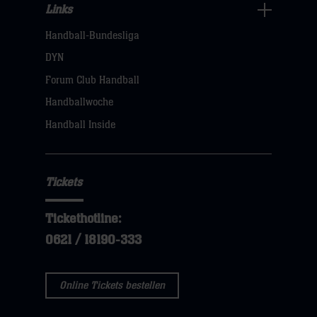
Links
Links
Handball-Bundesliga
Navigation
öffnen,
DYN
dann
Forum Club Handball
klicken
Handballwoche
sie
Handball Inside
hier
Tickets
Tickethotline:
0621 / 18190-333
Online Tickets bestellen